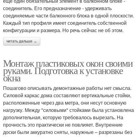
ещё один обязательный элемент в балконном блоке -
соединитель. Его предназначение - удерживать
соединяемые части балконного блока в одной плоскости.
Дом от установки
Окна в квартире
Каждый тип профиля имеет соединитель собственной
конфигурации и размера. Но речь сейчас не об этом.
читать дальше →
Окна в деревенском
Окна в доме
доме
Монтаж пластиковых окон своими
руками. Подготовка к установке
окна
Пошагово описывать демонтажные работы нет смысла.
Дом без окосячки
Окна в деревянный дом
Силовой каркас дома составляют вертикальные стойки,
расположенные через два метра, они несут основную
нагрузку. Между "силовыми" стойками была установлена
дополнительная, которую требовалось вырезать. На
Окна в брусовом доме
Деревянные окна
прочность это практически не повлияет. Внутренние
доски были аккуратно сняты, наружные – разрезаны без