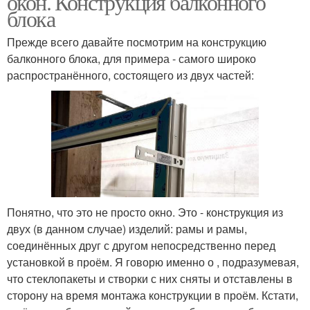
окон. Конструкция балконного
блока
Прежде всего давайте посмотрим на конструкцию
балконного блока, для примера - самого широко
Окна на саморезы
Руки в каркасном доме
распространённого, состоящего из двух частей:
Окна в каркасном доме
Окна в кирпичном доме
Окна в газобетонном
Окна на пластины
Понятно, что это не просто окно. Это - конструкция из
доме
двух (в данном случае) изделий: рамы и рамы,
соединённых друг с другом непосредственно перед
установкой в проём. Я говорю именно о , подразумевая,
что стеклопакеты и створки с них сняты и отставлены в
Окна на нагеля
Окна в частный дом
сторону на время монтажа конструкции в проём. Кстати,