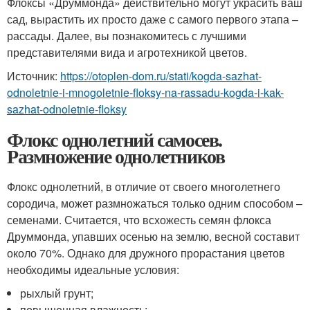
Флоксы «Друммонда» действительно могут украсить ваш
сад, вырастить их просто даже с самого первого этапа –
рассады. Далее, вы познакомитесь с лучшими
представителями вида и агротехникой цветов.
Источник:
https://otoplen-dom.ru/stati/kogda-sazhat-
odnoletnie-i-mnogoletnie-floksy-na-rassadu-kogda-i-kak-
sazhat-odnoletnie-floksy
Флокс однолетний самосев.
Размножение однолетников
Флокс однолетний, в отличие от своего многолетнего
сородича, может размножаться только одним способом –
семенами. Считается, что всхожесть семян флокса
Друммонда, упавших осенью на землю, весной составит
около 70%. Однако для дружного прорастания цветов
необходимы идеальные условия:
рыхлый грунт;
повышенная влажность;