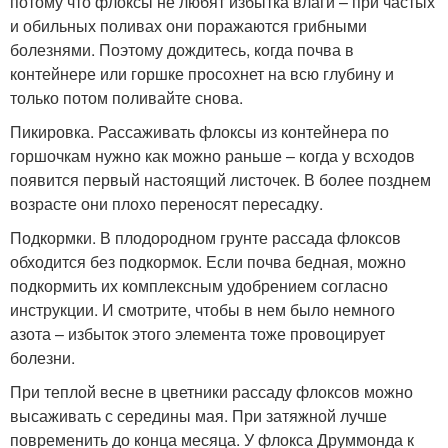
потому что флоксы не любят избытка влаги – при частых
и обильных поливах они поражаются грибными
болезнями. Поэтому дождитесь, когда почва в
контейнере или горшке просохнет на всю глубину и
только потом поливайте снова.
Пикировка. Рассаживать флоксы из контейнера по
горшочкам нужно как можно раньше – когда у всходов
появится первый настоящий листочек. В более позднем
возрасте они плохо переносят пересадку.
Подкормки. В плодородном грунте рассада флоксов
обходится без подкормок. Если почва бедная, можно
подкормить их комплексным удобрением согласно
инструкции. И смотрите, чтобы в нем было немного
азота – избыток этого элемента тоже провоцирует
болезни.
При теплой весне в цветники рассаду флоксов можно
высаживать с середины мая. При затяжной лучше
повременить до конца месяца. У флокса Друммонда к