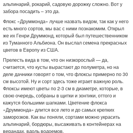
альпинарий, рокарий, садовую дорожку сложно. Вот у
забора посадить – это да.
Флокс «Друммонда» лучше назвать видом, так как у него
есть много сортов, мы вас с ними познакомим. Открыл
же их Генри Друммонд, который был путешественником
из Туманного Альбиона. Он выслал семена прекрасных
цветов в Европу из США.
Прелесть вида в том, что он низкорослый — да,
считается, что кусты вырастают до полуметра, но на
деле дачники говорят о том, что флоксы примерно по 30
см высотой. Ну и сорт здесь тоже играет важную роль.
Флоксы имеют цветы по 2-3 см в диаметре, которые, в
свою очередь, собраны в щитки и зонтики, оттого и
кажутся большими шапками. Цветение флокса
«Друммонда» длится все лето и до самых крепких
заморозков. Как вы поняли, сортами можно украсить
альпинарий, бордюры, высаживать в контейнерах на
верандах, вдоль водоемов.