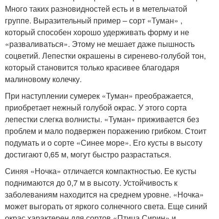
Много таких разновидностей есть и в метельчатой
группе. Выразительный пример – сорт «Туман» ,
который способен хорошо удерживать форму и не
«разваливаться». Этому не мешает даже пышность
соцветий. Лепестки окрашены в сиренево-голубой тон,
который становится только красивее благодаря
малиновому колечку.
При наступлении сумерек «Туман» преображается,
приобретает нежный голубой окрас. У этого сорта
лепестки слегка волнисты. «Туман» приживается без
проблем и мало подвержен поражению грибком. Стоит
подумать и о сорте «Синее море». Его кусты в высоту
достигают 0,65 м, могут быстро разрастаться.
Синяя «Ночка» отличается компактностью. Ее кусты
поднимаются до 0,7 м в высоту. Устойчивость к
заболеваниям находится на среднем уровне. «Ночка»
может выгорать от яркого солнечного света. Еще синий
окрас характерен для сортов «Птица Сирин» и