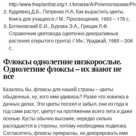
http://www.theplantlist.org/1.1/browse/A/Polemoniaceae/Ph
Кудрявец Д.Б., Петренко Н.А. Как вырастить цветы.
Книга для учащихся // М.: Просвещение, 1993 – 176 с.
Ботяновский Е.И., Бурова Э.А., Грищик Л.Ф.
Справочник цветовода (цветочно-декоративные
растения открытого грунта) // Мн.: Ураджай, 1985 – 208
с.
Флоксы однолетние низкорослые.
Однолетние флоксы – их знают не
все
Казалось бы, флоксы для нашей страны – цветы
обыденные, ну, кого ими удивишь? Разве что новичка в
дачных делах. Эти цветы посеял и забыл, они из года в
год сами растут, цветут на протяжении всего лета и даже
осенью. Кусты обычно высокие, нередко сильно
распадаются в стороны, потому необходима подвязка.
Согласитесь, флоксы прекрасны, но декорировать ими