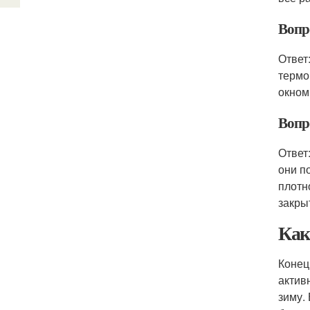
Вопр
Ответ
термо
окном
Вопр
Ответ
они п
плотн
закры
Как
Конец
актив
зиму.