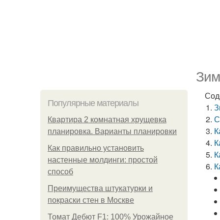
Зим
Сод
Популярные материалы
З
С
Квартира 2 комнатная хрущевка
К
планировка. Варианты планировки
К
Как правильно установить
К
настенные молдинги: простой
К
способ
Преимущества штукатурки и
покраски стен в Москве
Томат Дебют F1: 100% Урожайное