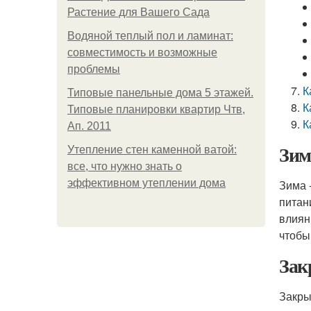
Растение для Вашего Сада
Водяной теплый пол и ламинат:
совместимость и возможные
проблемы
К
Типовые панельные дома 5 этажей.
К
Типовые планировки квартир Чтв,
К
Ап. 2011
Зим
Утепление стен каменной ватой:
все, что нужно знать о
эффективном утеплении дома
Зима 
питан
влиян
чтобы
Зак
Закры