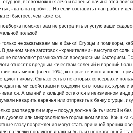
 - огурцов, всевозможных лечо и варенья начинаются поиск
ить», «дать на пробу»… Но если составить план работ и де
чатся быстрее, чем кажется.
подборка поможет вам не растратить впустую ваши садово-
мальной пользой.
о только не закатываем мы в банки! Огурцы и помидоры, каб
. В данном виде заготовок «хранителями» выступают соль, с
ма не позволяют размножаться вредоносным бактериям. Ест
логи относят к вредным качествам солений и варений больш
ствие витаминов (всего 10%), которые теряются после терм
ендуют никому. Однако есть в некоторых консервах и польз
ксидантными свойствами и содержится в томатах, хурме и а
чивается. А магний и кальций остаются в неизменном виде 
думали наварить варенья или отправить в банку огурцы, из
олько раз твердили миру – посуда должна быть чистой и бе
 в духовке или микроволновке горлышком вверх. Крышки ки
етные глазу повреждения могут стать причиной проникнове
для разделки продуктов должны быть из нержавеющей стал