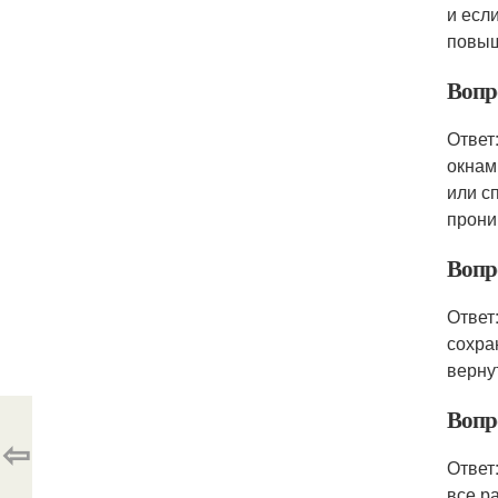
и есл
повыш
Вопр
Ответ
окнам
или с
прони
Вопр
Ответ
сохра
верну
Вопр
⇦
Ответ
все р