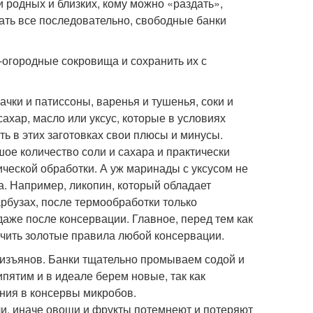
и родных и близких, кому можно «раздать»,
лать все последовательно, свободные банки
огородные сокровища и сохранить их с
ачки и патиссоны, варенья и тушенья, соки и
ахар, масло или уксус, которые в условиях
ь в этих заготовках свои плюсы и минусы.
ое количество соли и сахара и практически
ической обработки. А уж маринады с уксусом не
а. Например, ликопин, который обладает
рбузах, после термообработки только
даже после консервации. Главное, перед тем как
учить золотые правила любой консервации.
з изъянов. Банки тщательно промываем содой и
пятим и в идеале берем новые, так как
ния в консервы микробов.
и, иначе овощи и фрукты потемнеют и потеряют