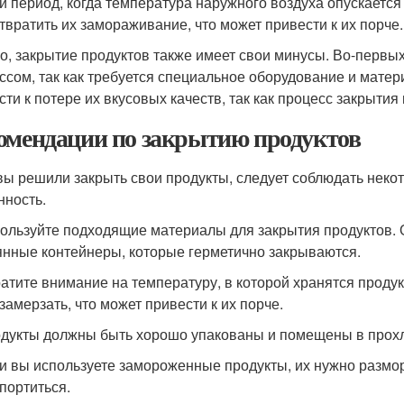
й период, когда температура наружного воздуха опускается
твратить их замораживание, что может привести к их порче.
о, закрытие продуктов также имеет свои минусы. Во-первы
ссом, так как требуется специальное оборудование и матер
сти к потере их вкусовых качеств, так как процесс закрытия
омендации по закрытию продуктов
вы решили закрыть свои продукты, следует соблюдать неко
нность.
пользуйте подходящие материалы для закрытия продуктов.
янные контейнеры, которые герметично закрываются.
ратите внимание на температуру, в которой хранятся проду
замерзать, что может привести к их порче.
одукты должны быть хорошо упакованы и помещены в прох
ли вы используете замороженные продукты, их нужно размо
 портиться.