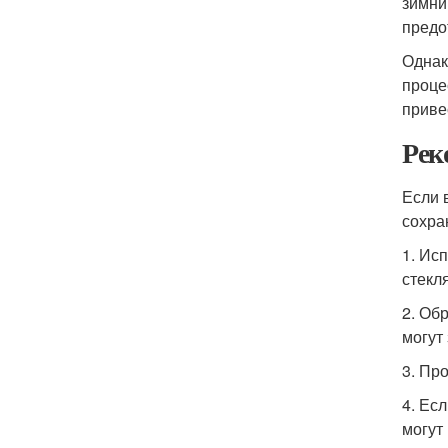
зимни
предо
Однак
проце
приве
Рек
Если 
сохра
1. Ис
стекл
2. Об
могут 
3. Пр
4. Ес
могут