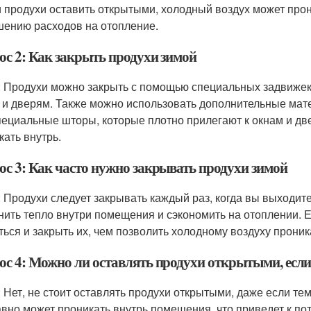
и продухи оставить открытыми, холодный воздух может прони
ению расходов на отопление.
ос 2: Как закрыть продухи зимой
: Продухи можно закрыть с помощью специальных задвижек 
 и дверям. Также можно использовать дополнительные мате
пециальные шторы, которые плотно прилегают к окнам и дв
кать внутрь.
ос 3: Как часто нужно закрывать продухи зимой
: Продухи следует закрывать каждый раз, когда вы выходите
нить тепло внутри помещения и сэкономить на отоплении. Е
ться и закрыть их, чем позволить холодному воздуху проник
ос 4: Можно ли оставлять продухи открытыми, есл
: Нет, не стоит оставлять продухи открытыми, даже если т
авно может проникать внутрь помещения, что приведет к п