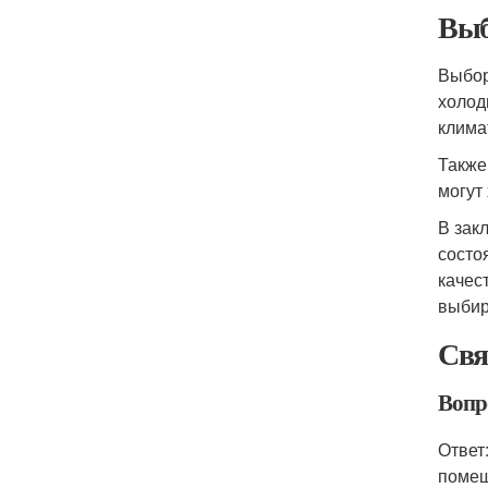
Выб
Выбор
холод
клима
Также
могут
В зак
состо
качес
выбир
Свя
Вопр
Ответ
помещ