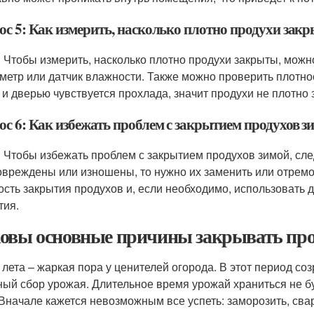
ос 5: Как измерить, насколько плотно продухи зак
: Чтобы измерить, насколько плотно продухи закрыты, можн
метр или датчик влажности. Также можно проверить плотно
 и дверью чувствуется прохлада, значит продухи не плотно 
ос 6: Как избежать проблем с закрытием продухов з
: Чтобы избежать проблем с закрытием продухов зимой, сле
овреждены или изношены, то нужно их заменить или отремо
ость закрытия продухов и, если необходимо, использовать
тия.
овы основные причины закрывать про
 лета – жаркая пора у ценителей огорода. В этот период со
ный сбор урожая. Длительное время урожай храниться не бу
 Вначале кажется невозможным все успеть: заморозить, свар