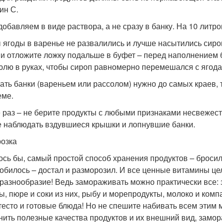
ин С.
добавляем в виде раствора, а не сразу в банку. На 10 литр
 ягоды в варенье не развалились и лучше насытились сиро
 и отложите ложку подальше в буфет – перед наполнением б
юлю в руках, чтобы сироп равномерно перемешался с ягода
ать банки (вареньем или рассолом) нужно до самых краев, 
еме.
 раз – не берите продукты с любыми признаками несвежест
е наблюдать вздувшиеся крышки и лопнувшие банки.
озка
ось бы, самый простой способ хранения продуктов – бросил
обилось – достал и разморозил. И все ценные витамины цел
 разнообразие! Ведь замораживать можно практически все: 
ы, пюре и соки из них, рыбу и морепродукты, молоко и компа
тесто и готовые блюда! Но не спешите набивать всем этим 
нить полезные качества продуктов и их внешний вид, замор