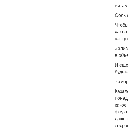
витам
Соль 
Чтобы
часов
кастр
Залив
в объ
И еще
будет
Замор
Казал
понад
какое
фрукт
даже 
сохра