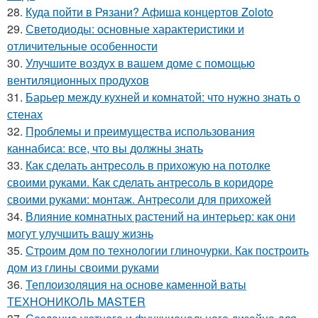
28.
Куда пойти в Рязани? Афиша концертов Zoloto
29.
Светодиоды: основные характеристики и
отличительные особенности
30.
Улучшите воздух в вашем доме с помощью
вентиляционных продухов
31.
Барьер между кухней и комнатой: что нужно знать о
стенах
32.
Проблемы и преимущества использования
каннабиса: все, что вы должны знать
33.
Как сделать антресоль в прихожую на потолке
своими руками. Как сделать антресоль в коридоре
своими руками: монтаж. Антресоли для прихожей
34.
Влияние комнатных растений на интерьер: как они
могут улучшить вашу жизнь
35.
Строим дом по технологии глиночурки. Как построить
дом из глины своими руками
36.
Теплоизоляция на основе каменной ваты
ТЕХНОНИКОЛЬ MASTER