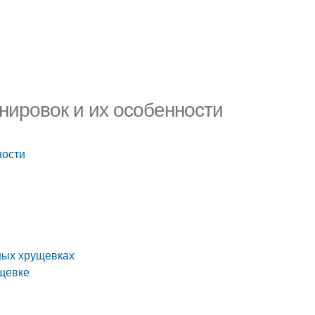
нировок и их особенности
ности
ных хрущевках
ущевке