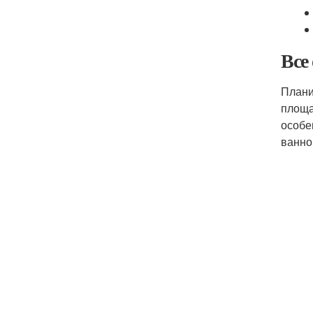
Все
Плани
площа
особе
ванно