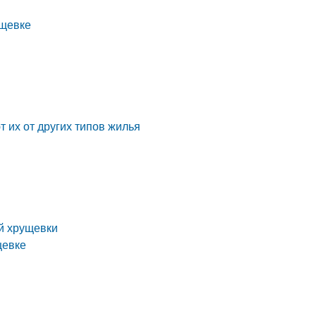
ущевке
 их от других типов жилья
й хрущевки
щевке