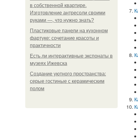
в собственной квартире.
К
Изготовление антресоли своими
руками —, что нужно знать?
Пластиковые панели на кухонном
фартуке: сочетание красоты и
практичности
К
Есть ли интерактивные экспонаты в
музеях Ижевска
Создание уютного пространства:
серые гостиные с керамическим
полом
К
К