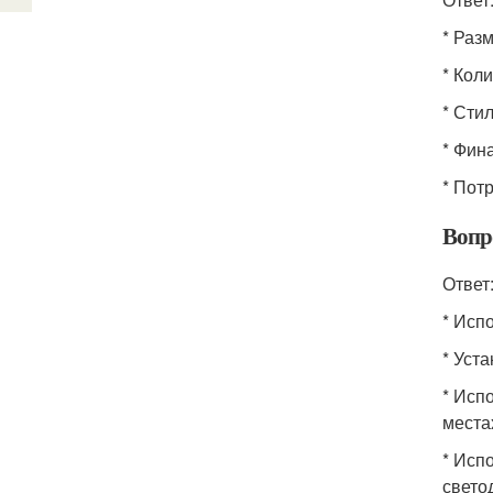
* Раз
* Кол
* Сти
* Фин
* Пот
Вопр
Ответ
* Исп
* Уст
* Исп
места
* Исп
свето