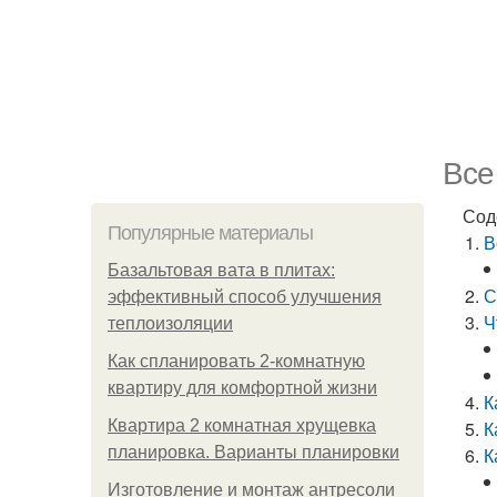
Все
Сод
Популярные материалы
В
Базальтовая вата в плитах:
С
эффективный способ улучшения
Ч
теплоизоляции
Как спланировать 2-комнатную
квартиру для комфортной жизни
К
Квартира 2 комнатная хрущевка
К
планировка. Варианты планировки
К
Изготовление и монтаж антресоли