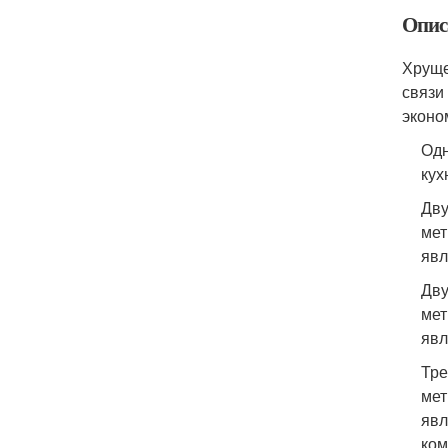
Опис
Хруще
связи
эконо
Одн
кух
Дву
мет
явл
Дву
мет
явл
Тре
мет
явл
ком