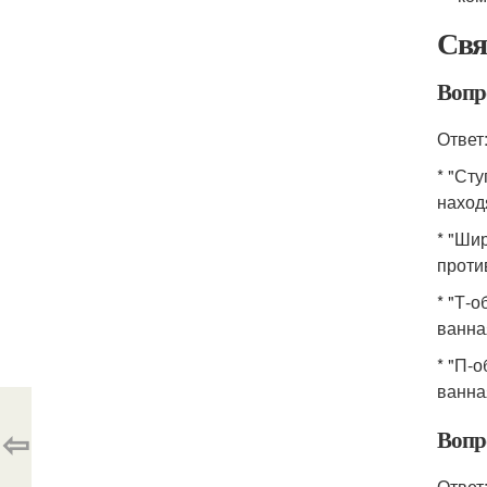
Свя
Вопр
Ответ
* "Ст
наход
* "Ши
проти
* "Т-
ванна
* "П-
ванна
⇦
Вопр
Ответ