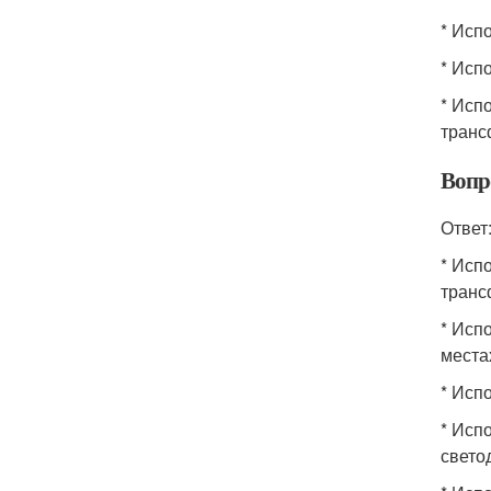
* Исп
* Исп
* Исп
транс
Вопр
Ответ
* Исп
транс
* Исп
места
* Исп
* Исп
свето