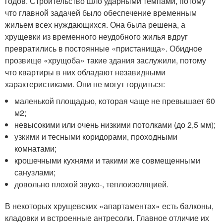
годов. Строительство шло ударными темпами, потому
что главной задачей было обеспечение временным
жильем всех нуждающихся. Она была решена, а
хрущевки из временного неудобного жилья вдруг
превратились в постоянные «пристанища». Обидное
прозвище «хрущоба» такие здания заслужили, потому
что квартиры в них обладают незавидными
характеристиками. Они не могут гордиться:
маленькой площадью, которая чаще не превышает 60
м
2
;
невысокими или очень низкими потолками (до 2,5 мм);
узкими и тесными коридорами, проходными
комнатами;
крошечными кухнями и такими же совмещенными
санузлами;
довольно плохой звуко-, теплоизоляцией.
В некоторых хрущевских «апартаментах» есть балконы,
кладовки и встроенные антресоли. Главное отличие их