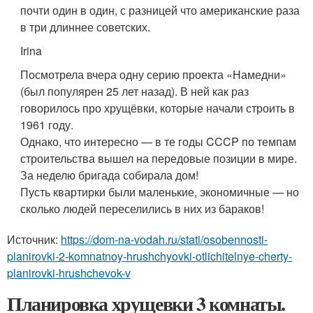
почти один в один, с разницей что американские раза
в три длиннее советских.
Irina
Посмотрела вчера одну серию проекта «Намедни»
(был популярен 25 лет назад). В ней как раз
говорилось про хрущёвки, которые начали строить в
1961 году.
Однако, что интересно — в те годы CCCP по темпам
строительства вышел на передовые позиции в мире.
За неделю бригада собирала дом!
Пусть квартирки были маленькие, экономичные — но
сколько людей переселились в них из бараков!
Источник:
https://dom-na-vodah.ru/stati/osobennosti-
planirovki-2-komnatnoy-hrushchyovki-otlichitelnye-cherty-
planirovki-hrushchevok-v
Планировка хрущевки 3 комнаты.