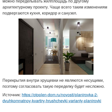
можно переделывать жилплощадь по другому
архитектурному проекту. Чаще всего таким изменениям
подвергаются кухня, коридор и санузел.
Перекрытия внутри хрущевки не являются несущими,
поэтому согласовать такую переделку будет несложно.
Источник:
https://otoplen-dom.ru/novosti/planirovka-2-
dvuhkomnatnoy-kvartiry-hrushchevki-varianty-planirovki