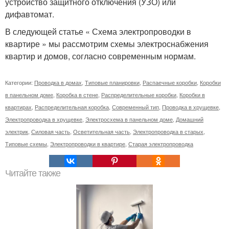
устройство защитного отключения (УЗО) или
дифавтомат.
В следующей статье « Схема электропроводки в
квартире » мы рассмотрим схемы электроснабжения
квартир и домов, согласно современным нормам.
Категории:
Проводка в домах
,
Типовые планировки
,
Распаечные коробки
,
Коробки
в панельном доме
,
Коробка в стене
,
Распределительные коробки
,
Коробки в
квартирах
,
Распределительная коробка
,
Современный тип
,
Проводка в хрущевке
,
Электропроводка в хрущевке
,
Электросхема в панельном доме
,
Домашний
электрик
,
Силовая часть
,
Осветительная часть
,
Электропроводка в старых
,
Типовые схемы
,
Электропроводки в квартире
,
Старая электропроводка
Читайте также