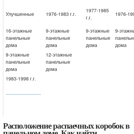
1977-1985
Улучшенные
1976-1983 г.г.
1976-199
г.г.
16-этажные
9-этажные
9-этажные
9-этажн
панельные
панельные
панельные
панель
дома
дома
дома
дома
9-этажные
12-этажные
панельные
панельные
дома
дома
1983-1998 г.г.
Расположение распаечных коробок в
панельном доме. Как найти