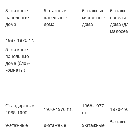
5-этажные
5-этажные
5-этажные
5-этажн
панельные
панельные
кирпичные
панель
дома
дома
дома
дома (д
малосе
1967-1970 г.г.
5-этажные
панельные
дома (блок-
комнаты)
Стандартные
1968-1977
1970-1976 г.г.
1970-197
1968-1999
г.г
5-этажн
9-этажные
9-этажные
9-этажные