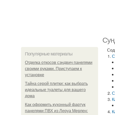
Сун
Сод
Популярные материалы
С
Отделка откосов сэндвич панелями
своими руками. Приступаем к
установке
Тайна серой плитки: как выбрать
идеальные туалеты для вашего
С
дома
К
Как оформить кухонный фартук
панелями ПВХ из Леруа Мерлен:
К