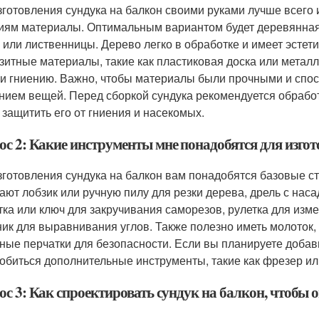
зготовления сундука на балкон своими руками лучше всего
иям материалы. Оптимальным вариантом будет деревянная 
 или лиственницы. Дерево легко в обработке и имеет эстет
зитные материалы, такие как пластиковая доска или металл
 и гниению. Важно, чтобы материалы были прочными и спо
нием вещей. Перед сборкой сундука рекомендуется обрабо
 защитить его от гниения и насекомых.
ос 2: Какие инструменты мне понадобятся для изгот
зготовления сундука на балкон вам понадобятся базовые 
ают лобзик или ручную пилу для резки дерева, дрель с нас
тка или ключ для закручивания саморезов, рулетка для изм
ник для выравнивания углов. Также полезно иметь молоток
ные перчатки для безопасности. Если вы планируете добав
обиться дополнительные инструменты, такие как фрезер ил
ос 3: Как спроектировать сундук на балкон, чтоб