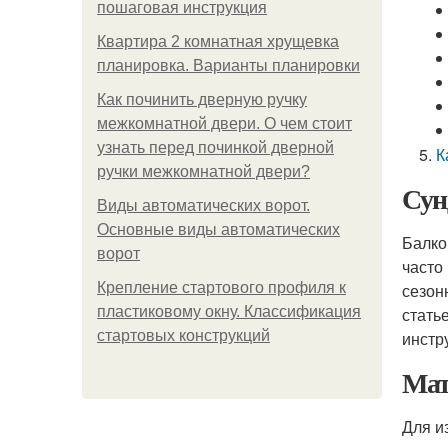
пошаговая инструкция
Квартира 2 комнатная хрущевка
планировка. Варианты планировки
Как починить дверную ручку
межкомнатной двери. О чем стоит
узнать перед починкой дверной
К
ручки межкомнатной двери?
Сун
Виды автоматических ворот.
Основные виды автоматических
Балко
ворот
часто
Крепление стартового профиля к
сезон
пластиковому окну. Классификация
стать
стартовых конструкций
инстр
Мат
Для и