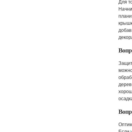
Для т
Начни
плани
крышк
добав
декор
Вопр
Защит
можно
обраб
дерев
хорош
осадк
Вопр
Оптим
Если 