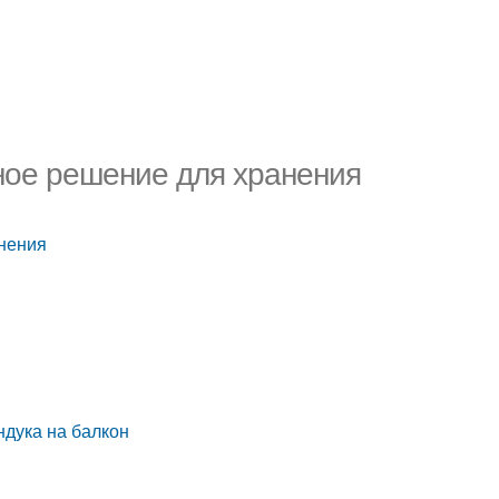
зное решение для хранения
анения
ндука на балкон