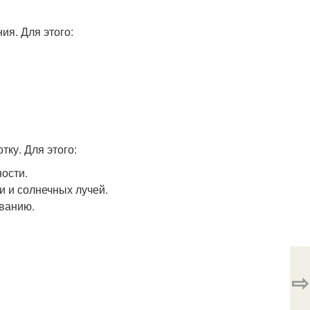
ия. Для этого:
ку. Для этого:
ости.
и и солнечных лучей.
ованию.
⇨