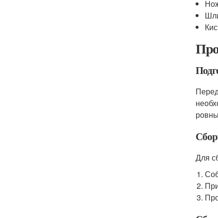
Но
Шл
Кис
Про
Подг
Перед
необх
ровны
Сбор
Для с
Соб
При
Про