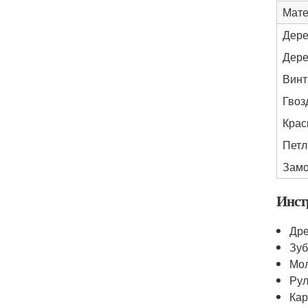
Мате
Дере
Дере
Вин
Гвоз
Крас
Петл
Замо
Инст
Др
Зу
Мо
Рул
Ка