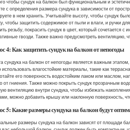
ого чтобы сундук на балкон был функциональным и эстетич
те с определения размера сундука в зависимости от простр
руете в нем хранить. Учитывайте высоту, чтобы сундук был
у, чтобы защитить содержимое от пыли и влаги, и ручки для
ить резьбу, покрасить сундук в цвет, который сочетается с 
ативные гвозди. Также важно предусмотреть вентиляцию, ч
ос 4: Как защитить сундук на балкон от непогоды
а сундука на балкон от непогоды является важным этапом, 
 использовать влагостойкие материалы, такие как террасна
отайте его поверхность водостойким лаком или маслом, н
о от гниения. Также можно покрыть сундук прозрачным вод
ую вентиляцию внутри сундука, чтобы избежать накопления
ами, можно добавить крышу или наклонную поверхность, чт
ос 5: Какие размеры сундука на балкон будут опт
альные размеры сундука на балкон зависят от площади балк
у вас небольшой балкон, сундук должен быть компактным, ч