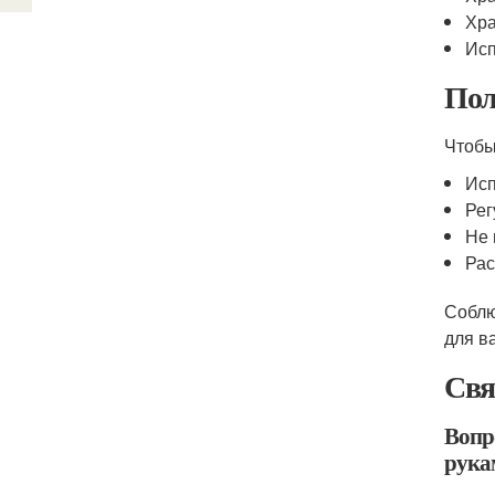
Хра
Исп
Пол
Чтобы
Исп
Рег
Не 
Рас
Соблю
для в
Свя
Вопр
рука