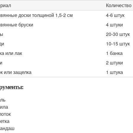
риал
Количество
вянные доски толщиной 1,5-2 см
4-6 штук
вянные бруски
4 штуки
ты
20-30 штук
ди
10-15 штук
ка или лак
1 банка
и
2 штуки
к или защелка
1 штука
рументы:
ель
била
лоток
етка
рандаш