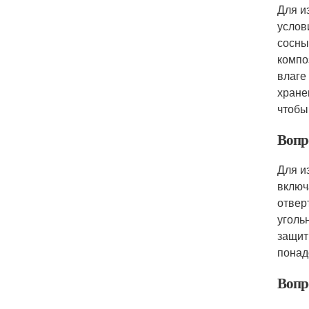
Для и
услов
сосны
компо
влаге
хране
чтобы
Вопр
Для и
включ
отвер
уголь
защит
понад
Вопр