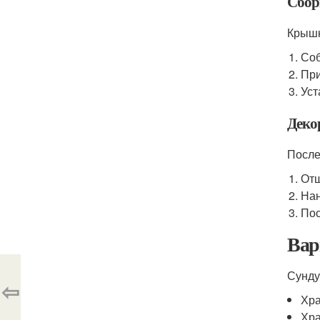
Сбор
Крышк
Соб
При
Уст
Деко
После
Отш
Нан
Пос
Вар
Сунду
⇦
Хра
Хра