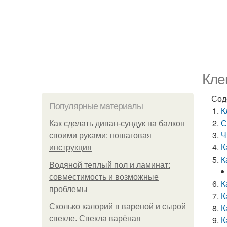
Кле
Сод
Популярные материалы
К
С
Как сделать диван-сундук на балкон
Ч
своими руками: пошаговая
К
инструкция
К
Водяной теплый пол и ламинат:
совместимость и возможные
К
проблемы
К
Сколько калорий в вареной и сырой
К
свекле. Свекла варёная
К