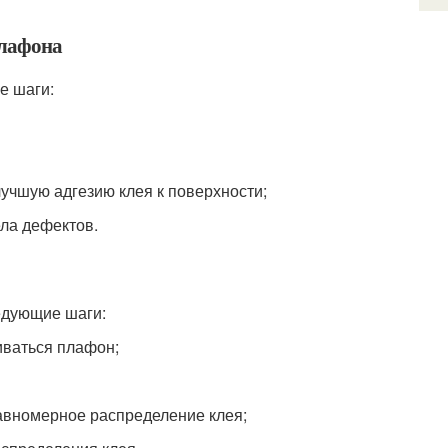
плафона
е шаги:
учшую адгезию клея к поверхности;
ела дефектов.
едующие шаги:
иваться плафон;
равномерное распределение клея;