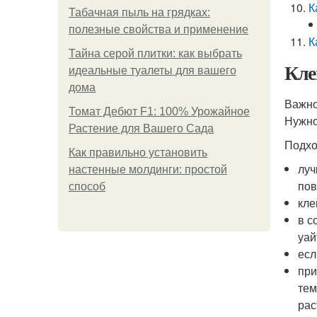
К
Табачная пыль на грядках:
полезные свойства и применение
К
Тайна серой плитки: как выбрать
Кле
идеальные туалеты для вашего
дома
Важно
Томат Дебют F1: 100% Урожайное
Нужно
Растение для Вашего Сада
Подхо
Как правильно установить
луч
настенные молдинги: простой
пов
способ
кле
в с
уай
есл
при
тем
рас