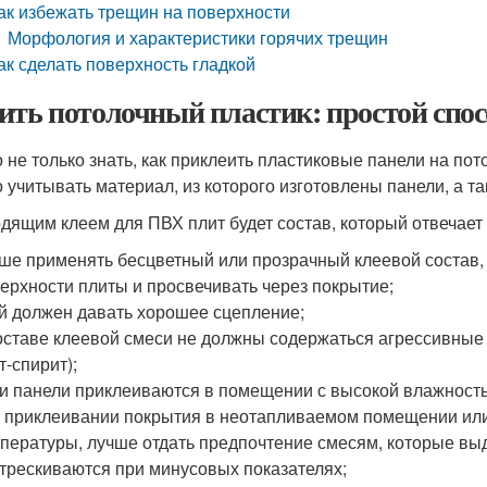
ак избежать трещин на поверхности
Морфология и характеристики горячих трещин
ак сделать поверхность гладкой
ить потолочный пластик: простой спос
 не только знать, как приклеить пластиковые панели на пот
 учитывать материал, из которого изготовлены панели, а та
дящим клеем для ПВХ плит будет состав, который отвечае
ше применять бесцветный или прозрачный клеевой состав, 
ерхности плиты и просвечивать через покрытие;
й должен давать хорошее сцепление;
оставе клеевой смеси не должны содержаться агрессивные д
т-спирит);
и панели приклеиваются в помещении с высокой влажностью
 приклеивании покрытия в неотапливаемом помещении или
пературы, лучше отдать предпочтение смесям, которые вы
трескиваются при минусовых показателях;