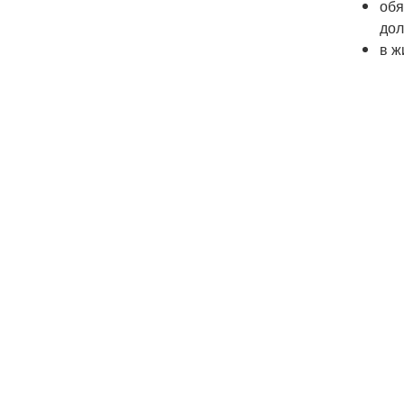
обя
дол
в ж