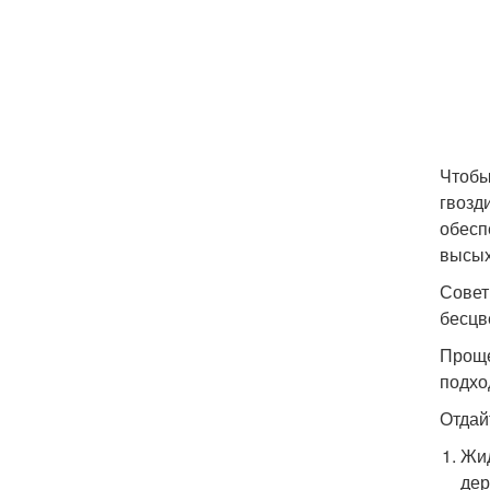
Чтобы
гвозд
обесп
высых
Совет
бесцв
Проще
подхо
Отдай
Жид
дер