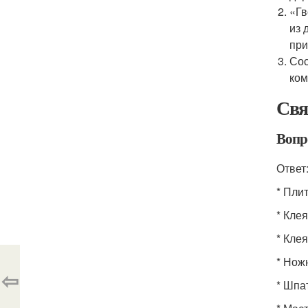
«Гв
из 
при
Сос
ком
Свя
Вопр
Ответ
* Пли
* Кле
* Кле
* Нож
⇦
* Шпа