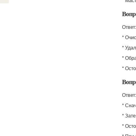
* Мас
Вопр
Ответ
* Очи
* Уда
* Обр
* Ост
Вопр
Ответ
* Сна
* Зат
* Ост