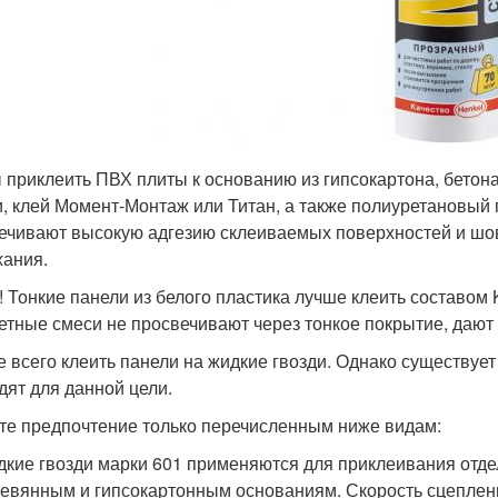
 приклеить ПВХ плиты к основанию из гипсокартона, бетон
и, клей Момент-Монтаж или Титан, а также полиуретановый
ечивают высокую адгезию склеиваемых поверхностей и шов
ания.
! Тонкие панели из белого пластика лучше клеить составом K
етные смеси не просвечивают через тонкое покрытие, дают
 всего клеить панели на жидкие гвозди. Однако существует 
дят для данной цели.
те предпочтение только перечисленным ниже видам:
кие гвозди марки 601 применяются для приклеивания отде
евянным и гипсокартонным основаниям. Скорость сцеплени