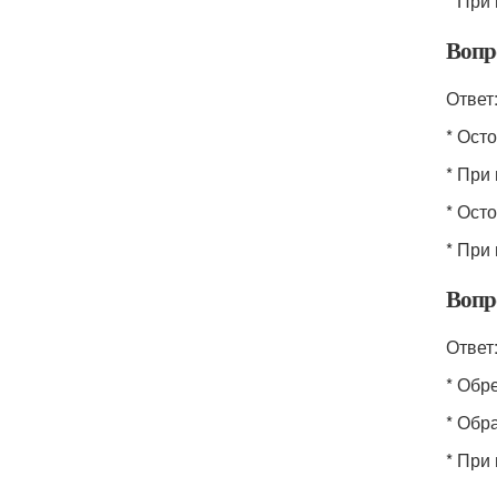
* При
Вопр
Ответ
* Ост
* При
* Ост
* При
Вопр
Ответ
* Обр
* Обр
* При