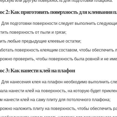
терскую или другую поверхность для подготовки плафона.
ос 2: Как приготовить поверхность для клеивания 
: Для подготовки поверхности следует выполнить следующи
стить поверхность от пыли и грязи;
лить любые предыдущие клеевые остатки;
аботать поверхность клеящим составом, чтобы обеспечить л
орожно проверить, чтобы поверхность была ровной и не им
ос 3: Как нанести клей на плафон
: Для нанесения клея на плафон необходимо выполнить сл
чала нанести клей на поверхность, на которую будет прикле
ем нанести клей на саму плиту для потолочного плафона;
орожно наложить плиту на поверхность, чтобы обеспечить 