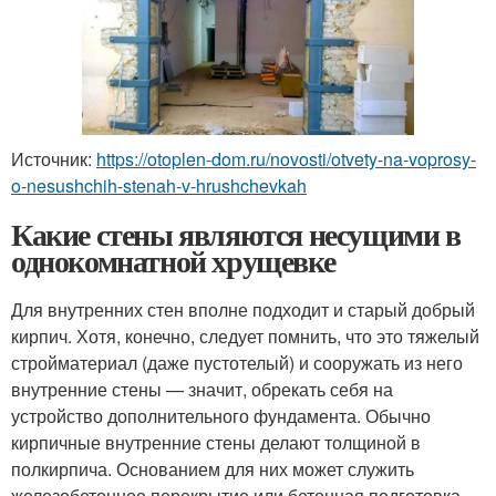
Источник:
https://otoplen-dom.ru/novosti/otvety-na-voprosy-
o-nesushchih-stenah-v-hrushchevkah
Какие стены являются несущими в
однокомнатной хрущевке
Для внутренних стен вполне подходит и старый добрый
кирпич. Хотя, конечно, следует помнить, что это тяжелый
стройматериал (даже пустотелый) и сооружать из него
внутренние стены — значит, обрекать себя на
устройство дополнительного фундамента. Обычно
кирпичные внутренние стены делают толщиной в
полкирпича. Основанием для них может служить
железобетонное перекрытие или бетонная подготовка