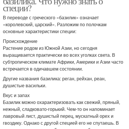
базилика. Что нужно знать о
специи?
В переводе с греческого «базилик» означает
«королевский, царский». Разложим по полочкам
Суп с базиликом
Паста с базиликом
основные характеристики специи:
Происхождение
Растение родом из Южной Азии, но сегодня
выращивается практически во всех уголках света. В
Салат с базиликом
Блюда с базиликом
субтропическом климате Африки, Америки и Азии часто
встречается в одичавшем состоянии.
Другие названия базилика: реган, рейхан, реан,
душистые васильки.
Болоньеза с базиликом
Базилик на зиму
Вкус и запах
Базилик можно охарактеризовать как свежий, пряный,
нежный, сладковато-горький. Чем-то он напоминает
лавровый лист, душистый перец, мускатный орех и
Бесценные рецепты
Песто из базилика
гвоздику. Однако с другой специей его не спутаешь. В