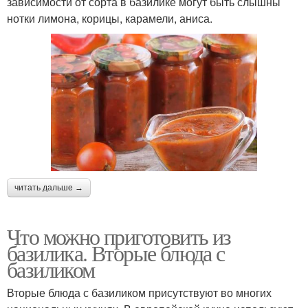
зависимости от сорта в базилике могут быть слышны
нотки лимона, корицы, карамели, аниса.
Классический рецепт
Базилик под соусом
Сухой базилик
Базилик в десертах
читать дальше →
Десерты с базиликом
Ароматный базилик
Что можно приготовить из
базилика. Вторые блюда с
базиликом
Заливка из базилика
Фиолетовый базилик
Вторые блюда с базиликом присутствуют во многих