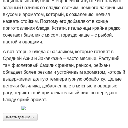
национальных кухнях. В европейской кухне используют
зелёный базилик со сладко-свежим, немного лакричным
Блюда с фиолетовым
вкусом и ароматом, который, к сожалению, нельзя
Базилик в медицине
базиликом
назвать стойким. Поэтому его добавляют в конце
приготовления блюда. Кстати, итальянцы крайне редко
сочетают базилик с мясом, гораздо чаще – с рыбой,
пастой и овощами.
Базилик в кулинарии
Базилик к мясу
А вот вторые блюда с базиликом, которые готовят в
Средней Азии и Закавказье – часто мясные. Растущий
там фиолетовый базилик (рейган, райхон, рейхан)
обладает более резким и устойчивым ароматом, который
Свежий базилик
Фиолетовый рецепт
выдерживает долгую температурную обработку. Целые
веточки базилика, добавленные в мясные и овощные
рагу, теряют свой привлекательный вид, но передают
блюду яркий аромат.
читать дальше →