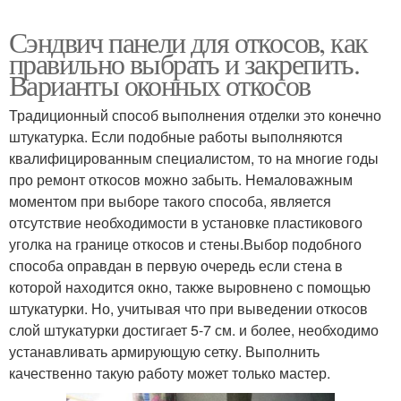
Сэндвич панели для откосов, как
Тёплые откосы
Откосы в минске
правильно выбрать и закрепить.
Варианты оконных откосов
Традиционный способ выполнения отделки это конечно
Откосы из сендвич
штукатурка. Если подобные работы выполняются
квалифицированным специалистом, то на многие годы
про ремонт откосов можно забыть. Немаловажным
моментом при выборе такого способа, является
отсутствие необходимости в установке пластикового
уголка на границе откосов и стены.Выбор подобного
способа оправдан в первую очередь если стена в
которой находится окно, также выровнено с помощью
штукатурки. Но, учитывая что при выведении откосов
слой штукатурки достигает 5-7 см. и более, необходимо
устанавливать армирующую сетку. Выполнить
качественно такую работу может только мастер.