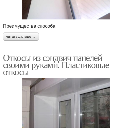
Откосы на пластиковые
Откосы для окон
окна
Преимущества способа:
читать дальше →
Откосы из штукатурки
Пластиковые отскосы
Откосы из сэндвич панелей
своими руками. Пластиковые
откосы
Цены на пластиковые
Металлические откосы
откосы
Наружные откосы
Откосы из металла