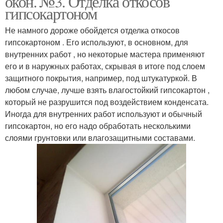
окон. №3. Отделка откосов
гипсокартоном
Не намного дороже обойдется отделка откосов
Пластиковое
гипсокартоном . Его используют, в основном, для
Красивые откосы
обрамление
внутренних работ , но некоторые мастера применяют
его и в наружных работах, скрывая в итоге под слоем
защитного покрытия, например, под штукатуркой. В
любом случае, лучше взять влагостойкий гипсокартон ,
Откосы на окнах
Откосы из сэндвич
который не разрушится под воздействием конденсата.
Иногда для внутренних работ используют и обычный
гипсокартон, но его надо обработать несколькими
слоями грунтовки или влагозащитными составами.
Оконные откосы
Откосы из пластика
Откосы из сэндвич-
Панели для откосов
панелей