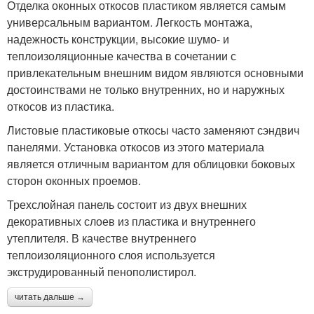
Отделка оконных откосов пластиком является самым
универсальным вариантом. Легкость монтажа,
надежность конструкции, высокие шумо- и
Панель для откосов
Пластиковая отделка
теплоизоляционные качества в сочетании с
привлекательным внешним видом являются основными
достоинствами не только внутренних, но и наружных
откосов из пластика.
Подоконник на
Откосы в деревянном
пластиковые окна
доме
Листовые пластиковые откосы часто заменяют сэндвич
панелями. Установка откосов из этого материала
является отличным вариантом для облицовки боковых
сторон оконных проемов.
Оконный откос
Штукатурки для откоса
Трехслойная панель состоит из двух внешних
декоративных слоев из пластика и внутреннего
утеплителя. В качестве внутреннего
теплоизоляционного слоя используется
Панель в пластиковое
Откосы по маякам
экструдированный пенополистирол.
окно
читать дальше →