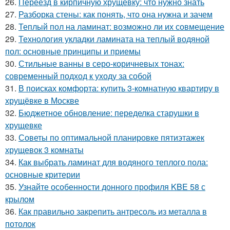
26.
Переезд в кирпичную хрущёвку: что нужно знать
27.
Разборка стены: как понять, что она нужна и зачем
28.
Теплый пол на ламинат: возможно ли их совмещение
29.
Технология укладки ламината на теплый водяной
пол: основные принципы и приемы
30.
Стильные ванны в серо-коричневых тонах:
современный подход к уходу за собой
31.
В поисках комфорта: купить 3-комнатную квартиру в
хрущёвке в Москве
32.
Бюджетное обновление: переделка старушки в
хрущевке
33.
Советы по оптимальной планировке пятиэтажек
хрущевок 3 комнаты
34.
Как выбрать ламинат для водяного теплого пола:
основные критерии
35.
Узнайте особенности донного профиля KBE 58 с
крылом
36.
Как правильно закрепить антресоль из металла в
потолок