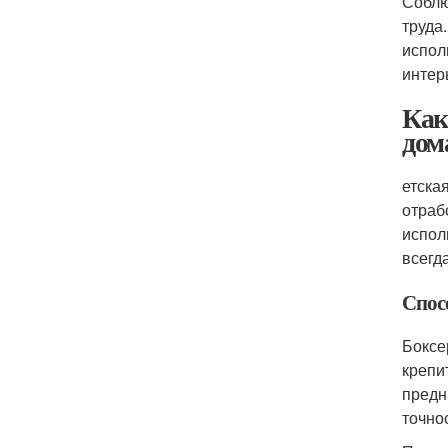
Соблю
труда
испол
интер
Как
дом
етска
отраб
испол
всегд
Спос
Боксе
крепи
предн
точнос