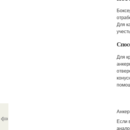
Боксе
отраб
Для к
учест
Спос
Для к
анкер
отвер
конус
помощ
Анкер
⇦
Если 
анало