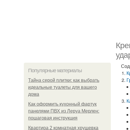
Кре
уда
Сод
Популярные материалы
К
Г
Тайна серой плитки: как выбрать
идеальные туалеты для вашего
дома
К
Как оформить кухонный фартук
панелями ПВХ из Леруа Мерлен:
пошаговая инструкция
Квартира 2 комнатная хрущевка