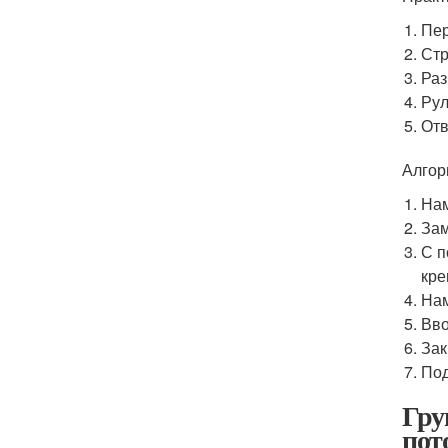
Пер
Стр
Раз
Рул
Отв
Алгор
Нам
Зам
С п
кре
Нам
Вво
Зак
Под
Гру
пот