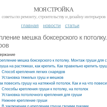
МОЯ СТРОЙКА
советы по ремонту, строительству и дизайну интерьеров
главная
новости
статьи
пление мешка боксерского к потолку
ров
ержание
репление мешка боксерского к потолку. Монтаж груши для 
руша на растяжках, как крепить. Как правильно крепить груш
Способ крепления легких снарядов
Установка тяжелых груш и мешков
ак повесить грушу на натяжной потолок. Как и на что повес
Способы крепления груши к потолку, на потолок
Установка потолочного крепления для груши
Нижнее крепление груши
В заключении о креплении груши своими руками