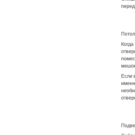
перед
Потол
Когда
отвер
помес
мешок
Если 
именн
необх
отвер
Подве