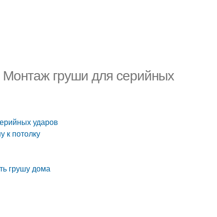
. Монтаж груши для серийных
серийных ударов
у к потолку
ить грушу дома