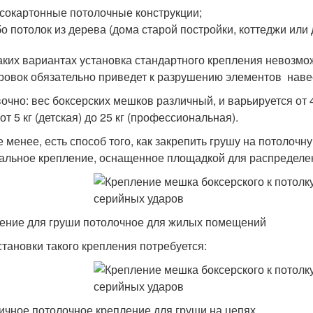
сокартонные потолочные конструкции;
о потолок из дерева (дома старой постройки, коттеджи или 
аких вариантах установка стандартного крепления невозможн
ровок обязательно приведет к разрушению элементов навес
очно: вес боксерских мешков различный, и варьируется от 4
от 5 кг (детская) до 25 кг (профессиональная).
е менее, есть способ того, как закрепить грушу на потоло
альное крепление, оснащенное площадкой для распределен
ение для груши потолочное для жилых помещений
становки такого крепления потребуется:
ичное потолочное крепление для груши на цепях