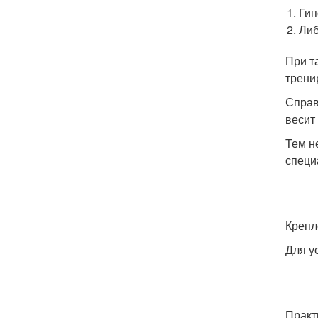
Гип
Либ
При т
трени
Справ
весит 
Тем н
специ
Крепл
Для у
Практ