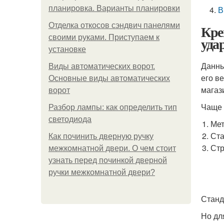
планировка. Варианты планировки
В
Отделка откосов сэндвич панелями
Кре
своими руками. Приступаем к
уда
установке
Данны
Виды автоматических ворот.
его в
Основные виды автоматических
магаз
ворот
Чаще 
Разбор лампы: как определить тип
светодиода
Мет
Ста
Как починить дверную ручку
Стр
межкомнатной двери. О чем стоит
узнать перед починкой дверной
ручки межкомнатной двери?
Станд
Но дл