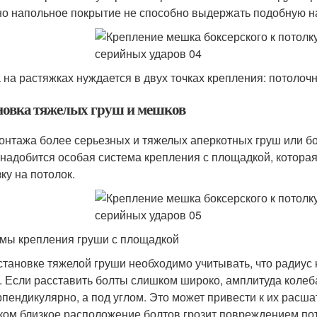
но напольное покрытие не способно выдержать подобную на
 на растяжках нуждается в двух точках крепления: потолоч
новка тяжелых груш и мешков
онтажа более серьезных и тяжелых аперкотных груш или бо
онадобится особая система крепления с площадкой, котора
ку на потолок.
мы крепления груши с площадкой
становке тяжелой груши необходимо учитывать, что радиус
. Если расставить болты слишком широко, амплитуда колеба
рпендикулярно, а под углом. Это может привести к их расш
ом близкое расположение болтов грозит повреждением по