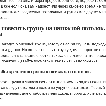
дая все правила и меры предосторожности, подвесить бок
. Даже если она вам надоест или через какое-то время не 
ьзовать для подвесных потолочных игрушек или других мел
ьера.
 повесить грушу на натяжной потолок. 
а
я загадка о висящей груше, которую нельзя скушать, подход
отки ударов. Но вот как повесить грушу дома, вопрос не п
ьзования в качестве спортивных залов и даже на что повеси
а понятно. Давайте посмотрим, как выйти из положения.
обы крепления груши к потолку, на потолок
рская груша в зависимости от выполняемых задач может, ка
тся между потолком и полом на упругих растяжках. Первый
азначенных для отработки силы удара, второй для легких г
ть.