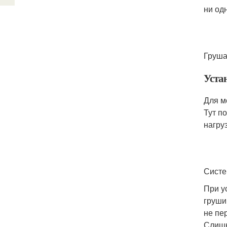
ни од
Груша
Уста
Для м
Тут п
нагруз
Систе
При у
груши
не пе
Слишк