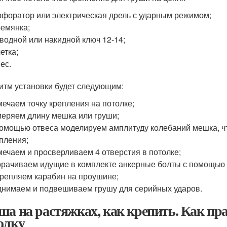
форатор или электрическая дрель с ударным режимом;
емянка;
водной или накидной ключ 12-14;
етка;
ес.
итм установки будет следующим:
ечаем точку крепления на потолке;
еряем длину мешка или груши;
омощью отвеса моделируем амплитуду колебаний мешка, ч
пления;
ечаем и просверливаем 4 отверстия в потолке;
рачиваем идущие в комплекте анкерные болты с помощью 
репляем карабин на проушине;
нимаем и подвешиваем грушу для серийных ударов.
ша на растяжках, как крепить. Как пр
олку