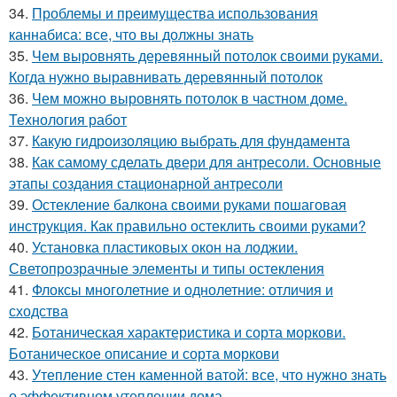
34.
Проблемы и преимущества использования
каннабиса: все, что вы должны знать
35.
Чем выровнять деревянный потолок своими руками.
Когда нужно выравнивать деревянный потолок
36.
Чем можно выровнять потолок в частном доме.
Технология работ
37.
Какую гидроизоляцию выбрать для фундамента
38.
Как самому сделать двери для антресоли. Основные
этапы создания стационарной антресоли
39.
Остекление балкона своими руками пошаговая
инструкция. Как правильно остеклить своими руками?
40.
Установка пластиковых окон на лоджии.
Светопрозрачные элементы и типы остекления
41.
Флоксы многолетние и однолетние: отличия и
сходства
42.
Ботаническая характеристика и сорта моркови.
Ботаническое описание и сорта моркови
43.
Утепление стен каменной ватой: все, что нужно знать
о эффективном утеплении дома