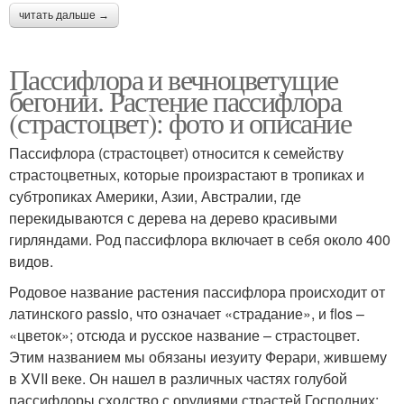
читать дальше →
Пассифлора и вечноцветущие
бегонии. Растение пассифлора
(страстоцвет): фото и описание
Пассифлора (страстоцвет) относится к семейству
страстоцветных, которые произрастают в тропиках и
субтропиках Америки, Азии, Австралии, где
перекидываются с дерева на дерево красивыми
гирляндами. Род пассифлора включает в себя около 400
видов.
Родовое название растения пассифлора происходит от
латинского passio, что означает «страдание», и flos –
«цветок»; отсюда и русское название – страстоцвет.
Этим названием мы обязаны иезуиту Ферари, жившему
в XVII веке. Он нашел в различных частях голубой
пассифлоры сходство с орудиями страстей Господних: