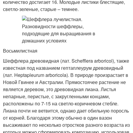
количество достигает 16. Молодые листики блестящие,
светло-зеленые, старые – темнее.
Восьмилистная
Шеффлера древовидная (лат. Schefflera arboricol), также
известная под названием гептаплеурум древовидный
(лат. Heptapleurum arboricola). В природе произрастает в
Новой Гвинее и Австралии. Прямостоячее растение не
является деревом, это древовидная лиана. Листья
непарные, перистые, с закругленными концами,
расположены по 7-15 на светло-коричневом стебле.
Лиана почти не ветвится, однако дает обильную поросль
от корней. Благодаря этому обычно в один вазон
высаживают по несколько отростков разного возраста из
которых можно сформировать композицию, использовав