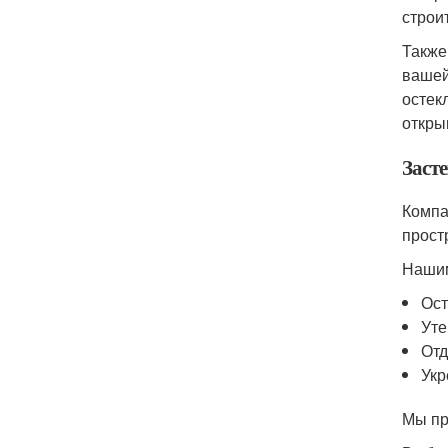
строи
Также
вашей
остек
откры
Засте
Компа
прост
Нашим
Ост
Уте
Отд
Укр
Мы пр