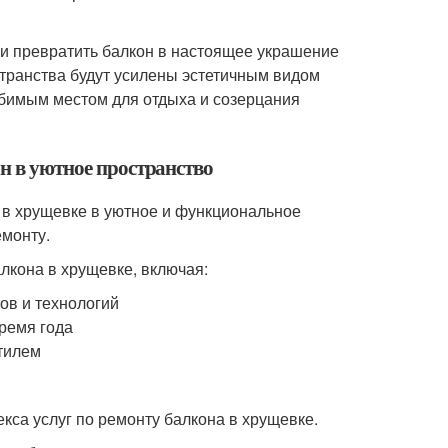
 и превратить балкон в настоящее украшение
транства будут усилены эстетичным видом
юбимым местом для отдыха и созерцания
он в уютное пространство
 в хрущевке в уютное и функциональное
емонту.
лкона в хрущевке, включая:
ов и технологий
ремя года
стилем
кса услуг по ремонту балкона в хрущевке.