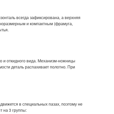
онталь всегда зафиксирована, а верхняя
лноразмерным и компактным (фрамуга,
ытья.
о и откидного вида. Механизм-ножницы
мости деталь распахивает полотно. При
движется в специальных пазах, поэтому не
т на 3 группы: