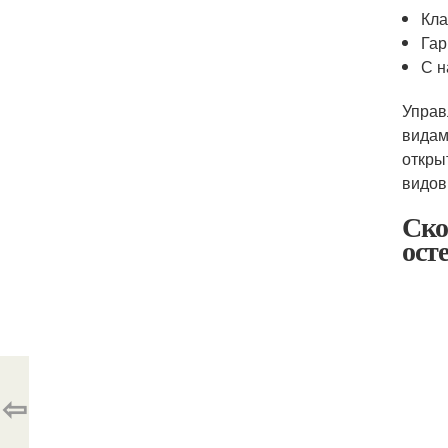
Кла
Гар
С н
Управ
видам
откры
видов
Ско
ост
⇦