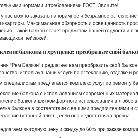
тельными нормами и требованиями ГОСТ. Звоните!
 у нас можно заказать панорамное и безрамное остекление
 квартиры. Максимальная обзорность и освещенность прос
ления. Такой балкон станет предметом вашей гордости и л
вающихся пейзажей.
кление балкона в хрущевке: преобразьте свой балк
ния "Рем Балкон" предлагает вам преобразить свой балкон
ранство, используя наши услуги по остеклению, отделке и р
 специалистам предлагается комплекс услуг по ремонту ба
екление балкона с использованием современных материал
пление балкона для комфортного использования в любое в
елка балкона в соответствии с вашими предпочтениями и 
епление бетонной плиты, если она недостаточно прочна
едлагаем выгодную цену и скидку до 60% при заказе компле