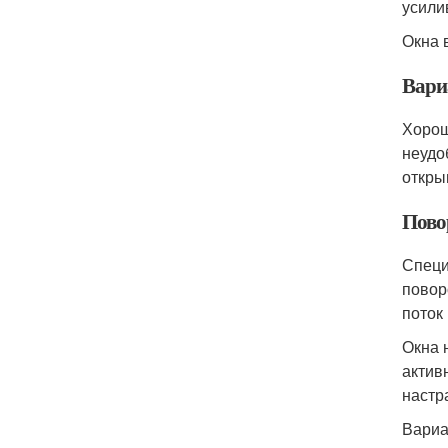
усили
Окна 
Вари
Хорош
неудо
откры
Пово
Специ
повор
поток
Окна 
актив
настр
Вариа