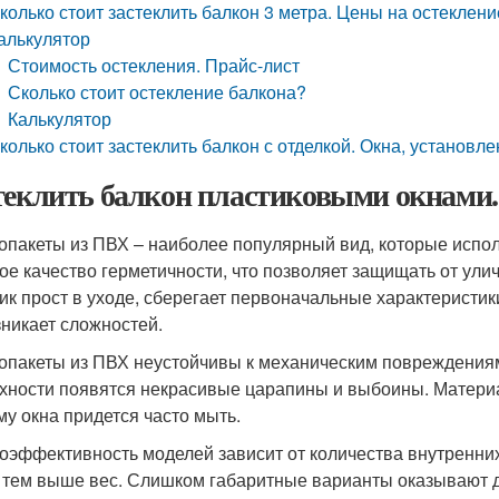
колько стоит застеклить балкон 3 метра. Цены на остеклени
алькулятор
Стоимость остекления. Прайс-лист
Сколько стоит остекление балкона?
Калькулятор
колько стоит застеклить балкон с отделкой. Окна, установл
теклить балкон пластиковыми окнами
опакеты из ПВХ – наиболее популярный вид, которые испол
ое качество герметичности, что позволяет защищать от ули
ик прост в уходе, сберегает первоначальные характеристик
зникает сложностей.
опакеты из ПВХ неустойчивы к механическим повреждениям
хности появятся некрасивые царапины и выбоины. Материа
му окна придется часто мыть.
оэффективность моделей зависит от количества внутренних
, тем выше вес. Слишком габаритные варианты оказывают д