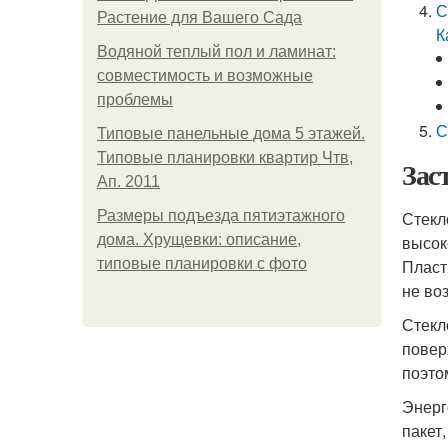
С
Растение для Вашего Сада
К
Водяной теплый пол и ламинат:
совместимость и возможные
проблемы
С
Типовые панельные дома 5 этажей.
Типовые планировки квартир Чтв,
Зас
Ап. 2011
Размеры подъезда пятиэтажного
Стекл
дома. Хрущевки: описание,
высок
типовые планировки с фото
Пласт
не во
Стекл
повер
поэто
Энерг
пакет