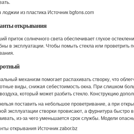
вать.
в лоджии из пластика Источник bgfons.com
анты открывания
ий приток солнечного света обеспечивает глухое остеклени
бны в эксплуатации. Чтобы помыть стекла или проветрить
вания.
ротный
альный механизм помогает распахивать створку, что облегча
отные виды, снижая себестоимость окна. При слишком бо
 воздуха, который может разбить стекло. Конструкцию допо
нельзя поставить на небольшое проветривание, а при откр
ной эксплуатации створки провисают, а фурнитура быстро в
аивать, из-за чего уменьшается срок службы. Модели опас
нты открывания Источник zabor.bz