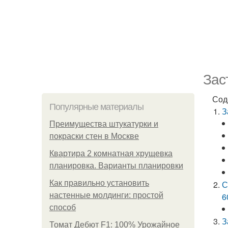
Зас
Сод
Популярные материалы
З
Преимущества штукатурки и
покраски стен в Москве
Квартира 2 комнатная хрущевка
планировка. Варианты планировки
Как правильно установить
С
настенные молдинги: простой
6
способ
З
Томат Дебют F1: 100% Урожайное