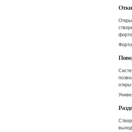
Отки
Откры
створ
форто
Форто
Пово
Систе
позво
откры
Униве
Разд
Створ
выход