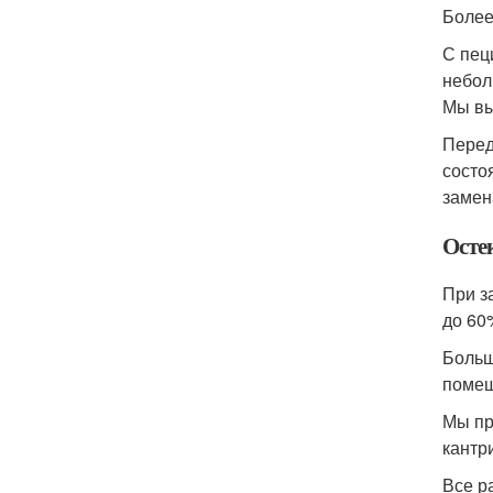
Более
С пец
небол
Мы вы
Перед
состо
замен
Осте
При з
до 60
Больш
помещ
Мы пр
кантри
Все р