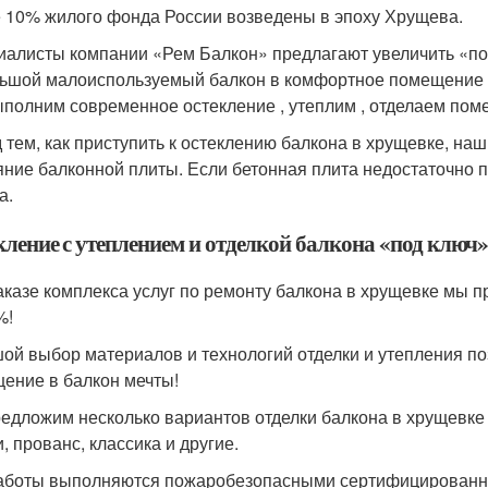
 10% жилого фонда России возведены в эпоху Хрущева.
иалисты компании «Рем Балкон» предлагают увеличить «п
ьшой малоиспользуемый балкон в комфортное помещение д
полним современное остекление , утеплим , отделаем поме
 тем, как приступить к остеклению балкона в хрущевке, на
яние балконной плиты. Если бетонная плита недостаточно 
а.
кление с утеплением и отделкой балкона «под ключ»
аказе комплекса услуг по ремонту балкона в хрущевке мы 
%!
ой выбор материалов и технологий отделки и утепления п
ение в балкон мечты!
едложим несколько вариантов отделки балкона в хрущевке
, прованс, классика и другие.
аботы выполняются пожаробезопасными сертифицированны