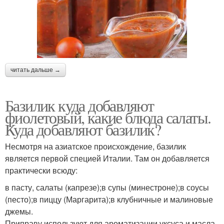
читать дальше →
Базилик куда добавляют
фиолетовый, какие блюда салаты.
Куда добавляют базилик?
Несмотря на азиатское происхождение, базилик
является первой специей Италии. Там он добавляется
практически всюду:
в пасту, салаты (капрезе);в супы (минестроне);в соусы
(песто);в пиццу (Маргарита);в клубничные и малиновые
джемы.
Приправу используют для ароматизации уксуса и масла,