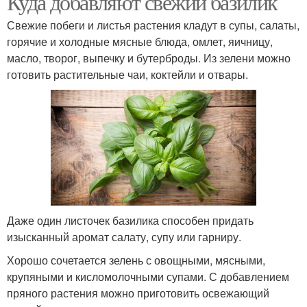
Куда добавляют свежий базилик
Свежие побеги и листья растения кладут в супы, салаты,
горячие и холодные мясные блюда, омлет, яичницу,
масло, творог, выпечку и бутерброды. Из зелени можно
Базилик к мясу
Рецепты с базиликом
готовить растительные чаи, коктейли и отвары.
Паста с базиликом
Салат с базиликом
Базилик в кулинарии
Даже один листочек базилика способен придать
изысканный аромат салату, супу или гарниру.
Хорошо сочетается зелень с овощными, мясными,
крупяными и кисломолочными супами. С добавлением
пряного растения можно приготовить освежающий