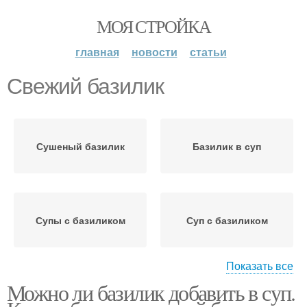
МОЯ СТРОЙКА
главная
новости
статьи
Свежий базилик
Сушеный базилик
Базилик в суп
Супы с базиликом
Суп с базиликом
Показать все
Можно ли базилик добавить в суп.
Базилик в десертах
Десерты с базиликом