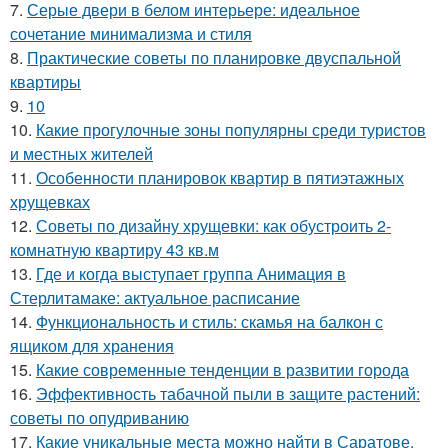
7.
Серые двери в белом интерьере: идеальное
сочетание минимализма и стиля
8.
Практические советы по планировке двуспальной
квартиры
9.
10
10.
Какие прогулочные зоны популярны среди туристов
и местных жителей
11.
Особенности планировок квартир в пятиэтажных
хрущевках
12.
Советы по дизайну хрущевки: как обустроить 2-
комнатную квартиру 43 кв.м
13.
Где и когда выступает группа Анимация в
Стерлитамаке: актуальное расписание
14.
Функциональность и стиль: скамья на балкон с
ящиком для хранения
15.
Какие современные тенденции в развитии города
16.
Эффективность табачной пыли в защите растений:
советы по опудриванию
17.
Какие уникальные места можно найти в Саратове,