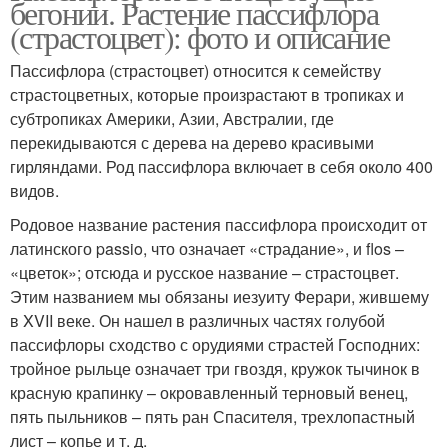
бегонии. Растение пассифлора
(страстоцвет): фото и описание
Пассифлора (страстоцвет) относится к семейству
страстоцветных, которые произрастают в тропиках и
субтропиках Америки, Азии, Австралии, где
перекидываются с дерева на дерево красивыми
гирляндами. Род пассифлора включает в себя около 400
видов.
Родовое название растения пассифлора происходит от
латинского passio, что означает «страдание», и flos –
«цветок»; отсюда и русское название – страстоцвет.
Этим названием мы обязаны иезуиту Ферари, жившему
в XVII веке. Он нашел в различных частях голубой
пассифлоры сходство с орудиями страстей Господних:
тройное рыльце означает три гвоздя, кружок тычинок в
красную крапинку – окровавленный терновый венец,
пять пыльников – пять ран Спасителя, трехлопастный
лист – копье и т. д.