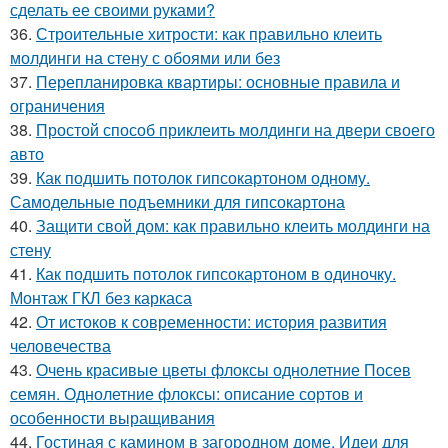
сделать ее своими руками?
36.
Строительные хитрости: как правильно клеить
молдинги на стену с обоями или без
37.
Перепланировка квартиры: основные правила и
ограничения
38.
Простой способ приклеить молдинги на двери своего
авто
39.
Как подшить потолок гипсокартоном одному.
Самодельные подъемники для гипсокартона
40.
Защити свой дом: как правильно клеить молдинги на
стену
41.
Как подшить потолок гипсокартоном в одиночку.
Монтаж ГКЛ без каркаса
42.
От истоков к современности: история развития
человечества
43.
Очень красивые цветы флоксы однолетние Посев
семян. Однолетние флоксы: описание сортов и
особенности выращивания
44.
Гостиная с камином в загородном доме. Идеи для