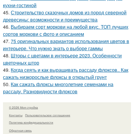
кухни-гостиной
45.
Строительство сказочных домов из пород северной
древесины: возможности и преимущества
46.
Выбираем сорт моркови на любой вкус. ТОП лучших
сортов моркови с фото и описанием
47.
75 оригинальных вариантов использования цветов в
интерьере. Что нужно знать о выборе гаммы
48.
Шторы с цветами в интерьере 2023. Особенности
цветочных штор
49.
Когда сеять и как выращивать рассаду флоксов.. Как
сажать низкорослые флоксы в открытый грунт
50.
Как сажать флоксы многолетние семенами на
рассаду. Разновидности флоксов
© 2026 Моя стройка
Контакты
Пользовательское соглашение
Политика конфидециальности
Обратная связь