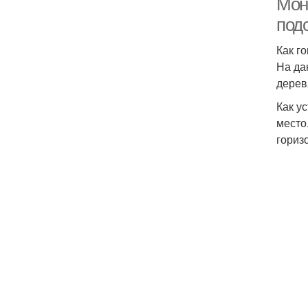
Мон
под
Как г
На да
дерев
Как у
место
гориз