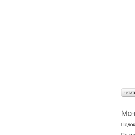
читат
Мон
Подок
По сп