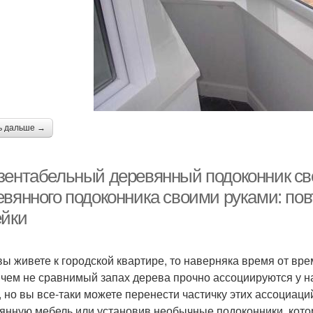
ь дальше →
зентабельный деревянный подоконник св
евянного подоконника своими руками: по
ейки
вы живете к городской квартире, то наверняка время от вре
с чем не сравнимый запах дерева прочно ассоциируются у 
, но вы все-таки можете перенести частичку этих ассоциац
янную мебель или установив необычные подоконники, кото