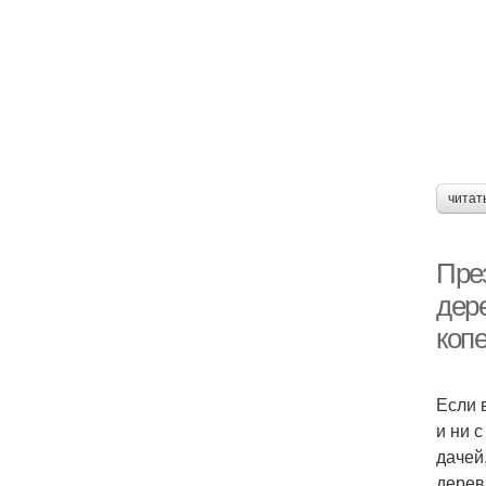
читат
Пре
дер
коп
Если 
и ни 
дачей
дерев