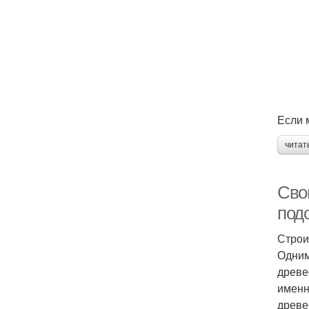
Если 
читат
Сво
подо
Строи
Одним
древе
именн
древе