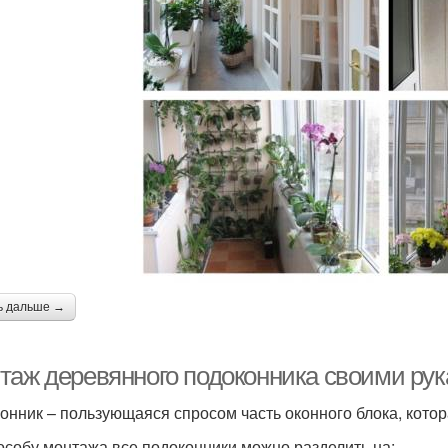
ь дальше →
таж деревянного подоконника своими рук
онник – пользующаяся спросом часть оконного блока, кото
особу монтажа все подоконники можно разделить на: