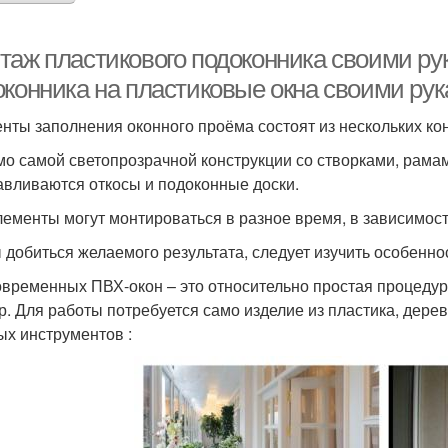
таж пластикового подоконника своими рук
оконника на пластиковые окна своими ру
нты заполнения оконного проёма состоят из нескольких ко
о самой светопрозрачной конструкции со створками, рамам
авливаются откосы и подоконные доски.
лементы могут монтироваться в разное время, в зависимост
 добиться желаемого результата, следует изучить особенн
овременных ПВХ-окон – это относительно простая процеду
р. Для работы потребуется само изделие из пластика, дере
ых инструментов :