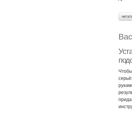
читат
Вас
Уст
под
Чтобы
серьё
рукам
резул
прида
инстр