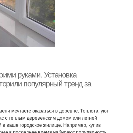
оими руками. Установка
вторили популярный тренд за
мени мечтаете оказаться в деревне. Теплота, уют
нас с теплым деревенским домом или летней
ий в ваше городское жилище. Например, купив
рые в последнее время набирают популярность