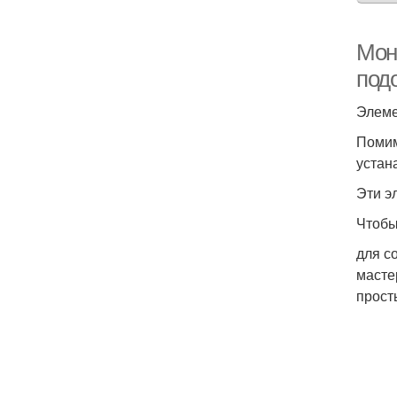
Мон
под
Элеме
Помим
устан
Эти э
Чтобы
для с
масте
прост