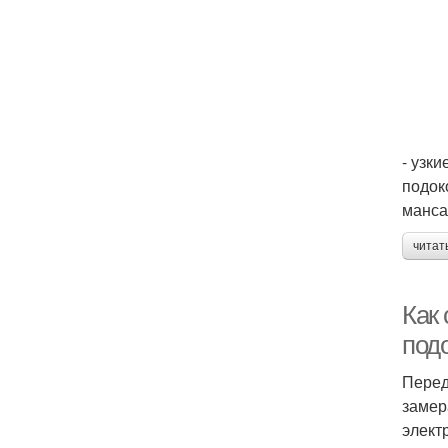
- узк
подок
манса
читат
Как
под
Перед
замер
элект