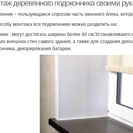
подоконник
таж деревянного подоконника своими рук
онник – пользующаяся спросом часть оконного блока, кото
особу монтажа все подоконники можно разделить на:
окие , могут достигать ширины более 50 см.Устанавливаютс
их внешних стен самого здания, а также для создания доп
онника, декорирования батареи.