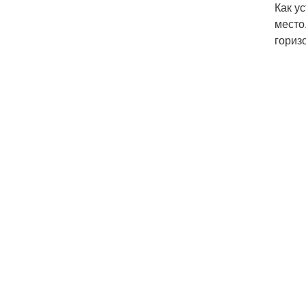
Как у
место
гориз