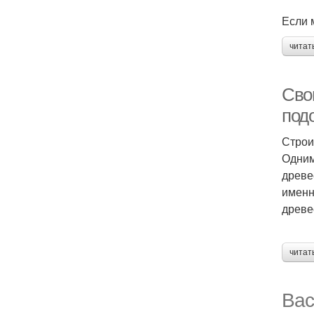
Если 
читат
Сво
подо
Строи
Одним
древе
именн
древе
читат
Вас