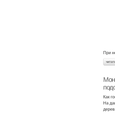
При н
читат
Мон
под
Как г
На да
дерев