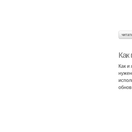
читат
Как
Как и
нужен
испол
обнов