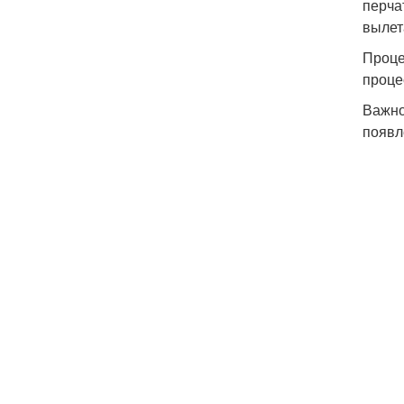
перча
вылет
Проце
проце
Важно
появл