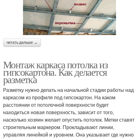
Красивые потолки
Потолки на кухне
читать дальше →
Идеи для подвесного
Гипсокартон к потолку
потолка
Монтаж каркаса потолка из
гипсокартона. Как делается
разметка
Гипсокартон на
Разметку нужно делать на начальной стадии работы над
Потолок без каркаса
деревянный потолок
каркасом из профиля под гипсокартон. На каком
расстоянии от потолочной поверхности будет
находиться новая поверхность, зависит от того,
насколько хозяин желает опустить потолок. Метки ставят
Каркас под потолок
Навесные потолки
строительным маркером. Прокладывают линии,
управляя линейкой и уровнем. Она указывает где нужно