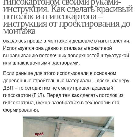
гипсокартоном своими руками-
инструкция. Как сделать красивый
потолок из гипсокартона –
инструкция от проектирования до
монтажа
Фигурный потолок
Фигурные потолки
оказалась проще в монтаже и дешевле в изготовлении.
Используется она давно и стала альтернативой
выравниванию потолочных поверхностей штукатуркой
Натяжной потолок
Потолок с маяками
или шпаклевочными растворами.
Если раньше для этого использовали в основном
деревянные строительные материалы – доски, фанеру,
ДВП – то сегодня им не смену пришел дешевый
Потолок для кухни
Потолок на кухне
гипсокартон (ГКЛ). Перед тем как сделать потолок из
гипсокартона, нужно разобраться в технологии его
формирования.
Двухуровневые
Материалы для потолка
потолки