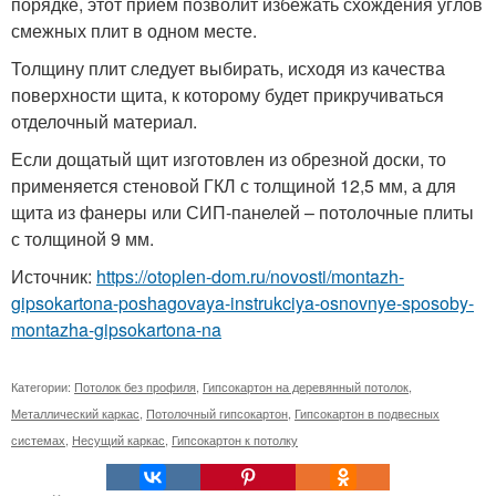
порядке, этот прием позволит избежать схождения углов
смежных плит в одном месте.
Толщину плит следует выбирать, исходя из качества
поверхности щита, к которому будет прикручиваться
отделочный материал.
Если дощатый щит изготовлен из обрезной доски, то
применяется стеновой ГКЛ с толщиной 12,5 мм, а для
щита из фанеры или СИП-панелей – потолочные плиты
с толщиной 9 мм.
Источник:
https://otoplen-dom.ru/novosti/montazh-
gipsokartona-poshagovaya-instrukciya-osnovnye-sposoby-
montazha-gipsokartona-na
Категории:
Потолок без профиля
,
Гипсокартон на деревянный потолок
,
Металлический каркас
,
Потолочный гипсокартон
,
Гипсокартон в подвесных
системах
,
Несущий каркас
,
Гипсокартон к потолку