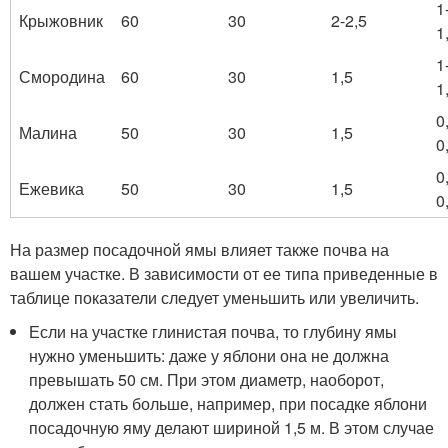
1
Крыжовник
60
30
2-2,5
1
1
Смородина
60
30
1,5
1
0
Малина
50
30
1,5
0
0
Ежевика
50
30
1,5
0
На размер посадочной ямы влияет также почва на
вашем участке. В зависимости от ее типа приведенные в
таблице показатели следует уменьшить или увеличить.
Если на участке глинистая почва, то глубину ямы
нужно уменьшить: даже у яблони она не должна
превышать 50 см. При этом диаметр, наоборот,
должен стать больше, например, при посадке яблони
посадочную яму делают шириной 1,5 м. В этом случае