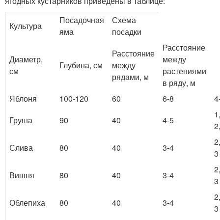
ягодных кустарников приведены в таблице:
Посадочная
Схема
Культура
яма
посадки
Расстояние
Расстояние
Диаметр,
между
Глубина, см
между
см
растениями
рядами, м
в ряду, м
Яблоня
100-120
60
6-8
4
1
Груша
90
40
4-5
2
2
Слива
80
40
3-4
3
2
Вишня
80
40
3-4
3
2
Облепиха
80
40
3-4
3