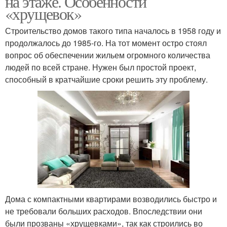
на этаже. Особенности
«хрущевок»
Строительство домов такого типа началось в 1958 году и
Квартира в
продолжалось до 1985-го. На тот момент остро стоял
2-комнатная квартира
девятиэтажке
вопрос об обеспечении жильем огромного количества
людей по всей стране. Нужен был простой проект,
способный в кратчайшие сроки решить эту проблему.
Квартиры в кирпичном
Трехкомнатная
доме
квартира
3х-комнатная квартира
3-комнатная квартира
Дома с компактными квартирами возводились быстро и
Двухкомнатная
Квартиры в экостиле
не требовали больших расходов. Впоследствии они
квартира
были прозваны «хрущевками», так как строились во