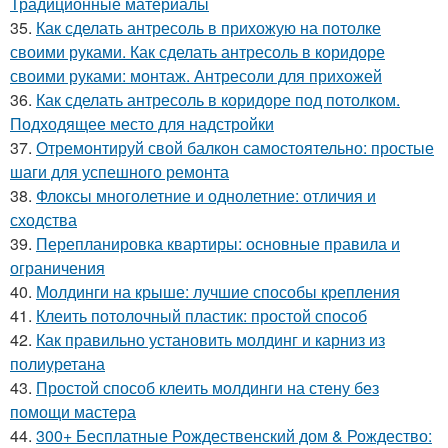
Традиционные материалы
35.
Как сделать антресоль в прихожую на потолке
своими руками. Как сделать антресоль в коридоре
своими руками: монтаж. Антресоли для прихожей
36.
Как сделать антресоль в коридоре под потолком.
Подходящее место для надстройки
37.
Отремонтируй свой балкон самостоятельно: простые
шаги для успешного ремонта
38.
Флоксы многолетние и однолетние: отличия и
сходства
39.
Перепланировка квартиры: основные правила и
ограничения
40.
Молдинги на крыше: лучшие способы крепления
41.
Клеить потолочный пластик: простой способ
42.
Как правильно установить молдинг и карниз из
полиуретана
43.
Простой способ клеить молдинги на стену без
помощи мастера
44.
300+ Бесплатные Рождественский дом & Рождество: