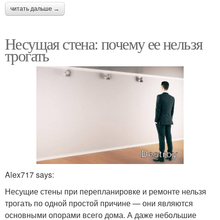
читать дальше →
Стен без специальных
Стен в старом
знаний
Несущая стена: почему ее нельзя
трогать
Стен в двухэтажном
Стен без доступа
доме
Стен без специального
Стен в панельной
оборудования
хрущевке
Alex717 says:
Стен в частном доме
Стен без разрешения
Несущие стены при перепланировке и ремонте нельзя
трогать по одной простой причине — они являются
основными опорами всего дома. А даже небольшие