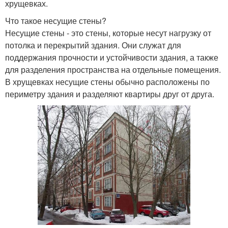
хрущевках.
Что такое несущие стены?
Стен в пятиэтажных
Стен в кирпичной
Несущие стены - это стены, которые несут нагрузку от
домах
хрущевке
потолка и перекрытий здания. Они служат для
поддержания прочности и устойчивости здания, а также
для разделения пространства на отдельные помещения.
В хрущевках несущие стены обычно расположены по
Стены в квартире
Работы с стенами
периметру здания и разделяют квартиры друг от друга.
Стен в современных
Стен в старых
зданиях
Стен в одноэтажном
Стен в многоэтажном
доме
доме