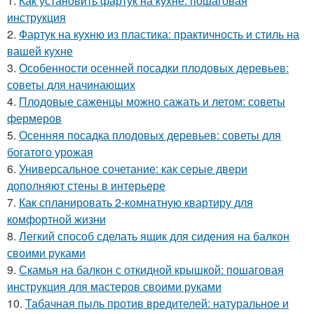
1.
Как установить фартук на кухне: пошаговая
инструкция
2.
Фартук на кухню из пластика: практичность и стиль на
вашей кухне
3.
Особенности осенней посадки плодовых деревьев:
советы для начинающих
4.
Плодовые саженцы можно сажать и летом: советы
фермеров
5.
Осенняя посадка плодовых деревьев: советы для
богатого урожая
6.
Универсальное сочетание: как серые двери
дополняют стены в интерьере
7.
Как спланировать 2-комнатную квартиру для
комфортной жизни
8.
Легкий способ сделать ящик для сидения на балкон
своими руками
9.
Скамья на балкон с откидной крышкой: пошаговая
инструкция для мастеров своими руками
10.
Табачная пыль против вредителей: натуральное и