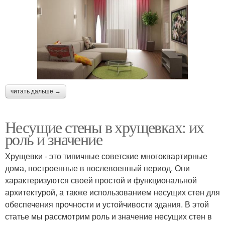
Стен в квартире
Стены из кирпичной и
Стен на прочность
Несущие конструкции
читать дальше →
Несущие стены в хрущевках: их
роль и значение
Стен в кирпичном доме
Стены из кирпича
Хрущевки - это типичные советские многоквартирные
дома, построенные в послевоенный период. Они
характеризуются своей простой и функциональной
архитектурой, а также использованием несущих стен для
Внутренние стены
Стен из кирпича
обеспечения прочности и устойчивости здания. В этой
статье мы рассмотрим роль и значение несущих стен в