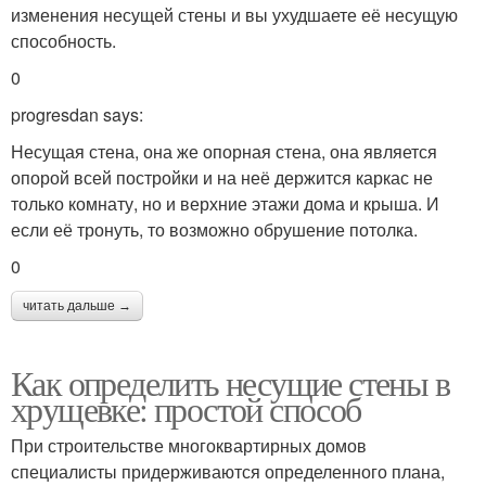
изменения несущей стены и вы ухудшаете её несущую
Стены в панельной
Выступы на стенах
способность.
хрущевке
0
progresdan says:
Стены в однокомнатной
Стены в кирпичной
Несущая стена, она же опорная стена, она является
хрущевке
хрущевке
опорой всей постройки и на неё держится каркас не
только комнату, но и верхние этажи дома и крыша. И
если её тронуть, то возможно обрушение потолка.
Стены в панельной
Стены между кухней
0
пятиэтажке
читать дальше →
Стен в двухкомнатной
Как определить несущие стены в
Стен в панельном доме
квартире
хрущевке: простой способ
При строительстве многоквартирных домов
специалисты придерживаются определенного плана,
Стен в панельных