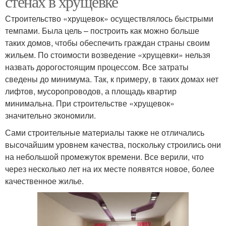
стенах в хрущевке
Строительство «хрущевок» осуществлялось быстрыми
темпами. Была цель – построить как можно больше
таких домов, чтобы обеспечить граждан страны своим
Стен в конструкции
Стен в доме
жильем. По стоимости возведение «хрущевки» нельзя
назвать дорогостоящим процессом. Все затраты
сведены до минимума. Так, к примеру, в таких домах нет
лифтов, мусоропроводов, а площадь квартир
Стены в доме
Стен без риска
минимальна. При строительстве «хрущевок»
значительно экономили.
Сами строительные материалы также не отличались
высочайшим уровнем качества, поскольку строились они
Материал для несущих
Дверь в несущей стене
на небольшой промежуток времени. Все верили, что
стен
через несколько лет на их месте появятся новое, более
качественное жилье.
Стены в панельных
Стены в панельном
домах
доме