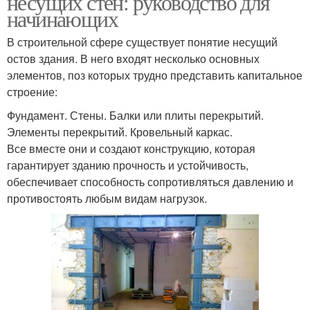
несущих стен: руководство для
начинающих
В строительной сфере существует понятие несущий
остов здания. В него входят несколько основных
Стен в доме
Стены в доме
элементов, поз которых трудно представить капитальное
строение:
Фундамент. Стены. Балки или плиты перекрытий.
Элементы перекрытий. Кровельный каркас.
Стены в хрущевке
Стен в старом
Все вместе они и создают конструкцию, которая
гарантирует зданию прочность и устойчивость,
обеспечивает способность сопротивляться давлению и
противостоять любым видам нагрузок.
Стен в двухэтажном
Стен без доступа
доме
Стен в кирпичном доме