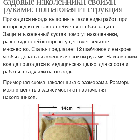
садовые наколенники своими
руками: пошаговая инструкция
Приходится иногда выполнять такие виды работ, при
Наколенники для
которых для суставов требуется особая защита.
Садовая работа
конкретных видов
Защитить коленный сустав помогут наколенники,
разновидностей которых существует великое
множество. Статья предлагает 12 шаблонов и выкроек,
чтобы сделать наколенники своими руками. Наколенники
Наколенники для
Наколенники для
всегда пригодятся в медицинских целях, для спорта и
ползания
малышей
работы в саду или на огороде.
Примерная схема наколенника с размерами. Размеры
можно менять в зависимости от назначения
Наколенники для
Наколенники для дачи
наколенников.
зимней рыбалки
Самодельные
наколенники