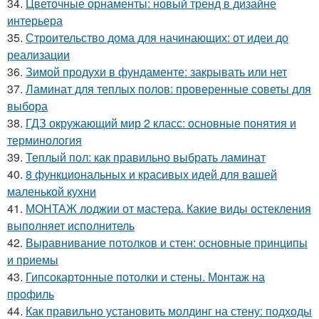
34.
Цветочные орнаменты: новый тренд в дизайне
интерьера
35.
Строительство дома для начинающих: от идеи до
реализации
36.
Зимой продухи в фундаменте: закрывать или нет
37.
Ламинат для теплых полов: проверенные советы для
выбора
38.
ГДЗ окружающий мир 2 класс: основные понятия и
терминология
39.
Теплый пол: как правильно выбрать ламинат
40.
8 функциональных и красивых идей для вашей
маленькой кухни
41.
МОНТАЖ лоджии от мастера. Какие виды остекления
выполняет исполнитель
42.
Выравнивание потолков и стен: основные принципы
и приемы
43.
Гипсокартонные потолки и стены. Монтаж на
профиль
44.
Как правильно установить молдинг на стену: подходы