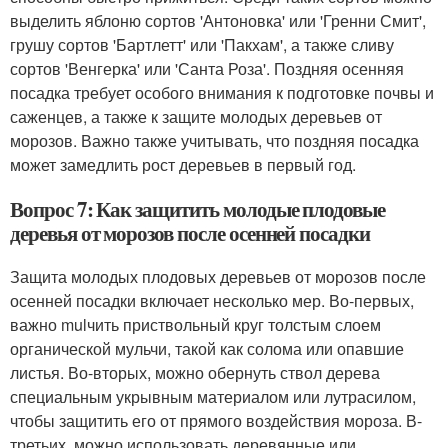
выделить яблоню сортов 'Антоновка' или 'Гренни Смит',
грушу сортов 'Бартлетт' или 'Пакхам', а также сливу
сортов 'Венгерка' или 'Санта Роза'. Поздняя осенняя
посадка требует особого внимания к подготовке почвы и
саженцев, а также к защите молодых деревьев от
морозов. Важно также учитывать, что поздняя посадка
может замедлить рост деревьев в первый год.
Вопрос 7: Как защитить молодые плодовые
деревья от морозов после осенней посадки
Защита молодых плодовых деревьев от морозов после
осенней посадки включает несколько мер. Во-первых,
важно mulчить приствольный круг толстым слоем
органической мульчи, такой как солома или опавшие
листья. Во-вторых, можно обернуть ствол дерева
специальным укрывным материалом или лутрасилом,
чтобы защитить его от прямого воздействия мороза. В-
третьих, можно использовать деревянные или