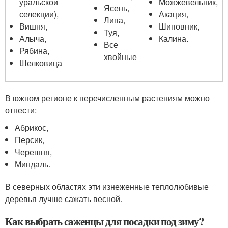
уральской
Можжевельник,
Ясень,
селекции),
Акация,
Липа,
Вишня,
Шиповник,
Туя,
Алыча,
Калина.
Все
Рябина,
хвойные
Шелковица
В южном регионе к перечисленным растениям можно
отнести:
Абрикос,
Персик,
Черешня,
Миндаль.
В северных областях эти изнеженные теплолюбивые
деревья лучше сажать весной.
Как выбрать саженцы для посадки под зиму?