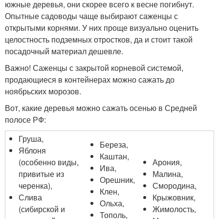
южные деревья, они скорее всего к весне погибнут.
Опытные садоводы чаще выбирают саженцы с
открытыми корнями. У них проще визуально оценить
целостность подземных отростков, да и стоит такой
посадочный материал дешевле.
Важно! Саженцы с закрытой корневой системой,
продающиеся в контейнерах можно сажать до
ноябрьских морозов.
Вот, какие деревья можно сажать осенью в Средней
полосе РФ:
Груша,
Береза,
Яблоня
Каштан,
(особенно виды,
Арония,
Ива,
привитые из
Малина,
Орешник,
черенка),
Смородина,
Клен,
Слива
Крыжовник,
Ольха,
(сибирской и
Жимолость,
Тополь,