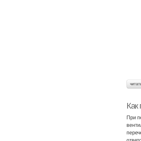
читат
Как
При п
венти
переч
ответ