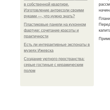
рассм
в собственной квартире.
начин
Изготовление антресоли своими
руками —, что нужно знать?
Плани
Перед
Пластиковые панели на кухонном
капит
фартуке: сочетание красоты и
практичности
Приме
Есть ли интерактивные экспонаты в
музеях Ижевска
Создание уютного пространства:
серые гостиные с керамическим
полом