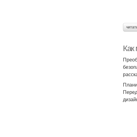
читат
Как
Преоб
безоп
расск
Плани
Перед
дизай