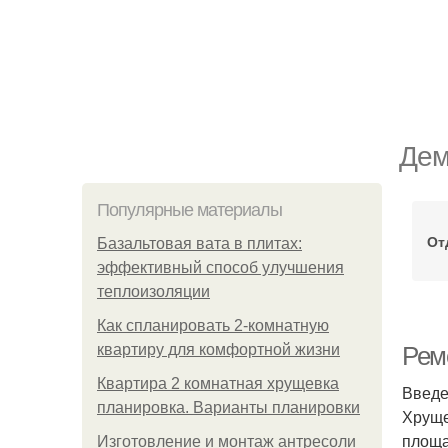
Дем
Популярные материалы
От
Базальтовая вата в плитах:
эффективный способ улучшения
теплоизоляции
Как спланировать 2-комнатную
квартиру для комфортной жизни
Рем
Квартира 2 комнатная хрущевка
Введ
планировка. Варианты планировки
Хруще
площа
Изготовление и монтаж антресоли