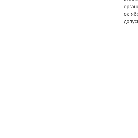
орган
октяб
допус