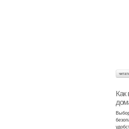
читат
Как
дом
Выбор
безоп
удобс