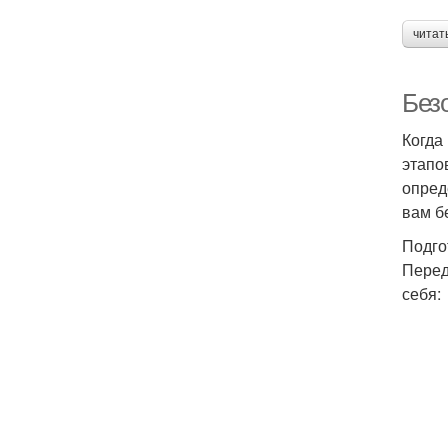
читат
Без
Когда
этапо
опред
вам б
Подго
Перед
себя: