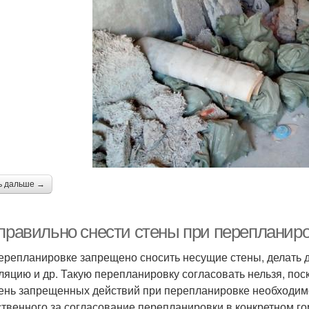
ь дальше →
 правильно снести стены при переплани
ерепланировке запрещено сносить несущие стены, делать 
ляцию и др. Такую перепланировку согласовать нельзя, пос
ень запрещенных действий при перепланировке необходимо 
ственного за согласование перепланировки в конкретном го