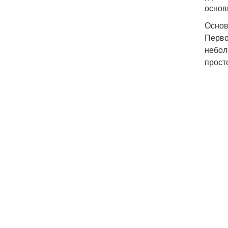
основ
Основ
Перво
небол
прост