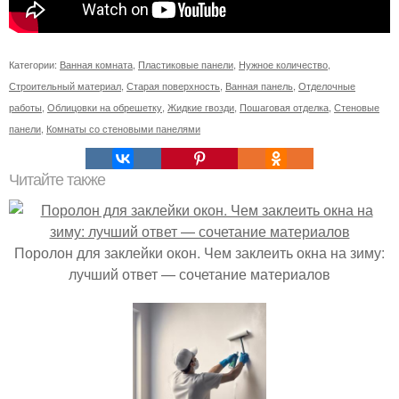
Категории:
Ванная комната
,
Пластиковые панели
,
Нужное количество
,
Строительный материал
,
Старая поверхность
,
Ванная панель
,
Отделочные
работы
,
Облицовки на обрешетку
,
Жидкие гвозди
,
Пошаговая отделка
,
Стеновые
панели
,
Комнаты со стеновыми панелями
Читайте также
Поролон для заклейки окон. Чем заклеить окна на зиму:
лучший ответ — сочетание материалов