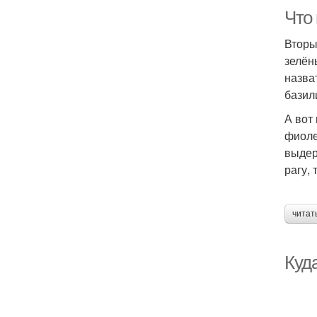
Что
Вторы
зелён
назва
базил
А вот
фиоле
выдер
рагу,
читат
Куд