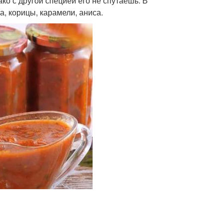
ко с другой специей его не спутаешь. В
, корицы, карамели, аниса.