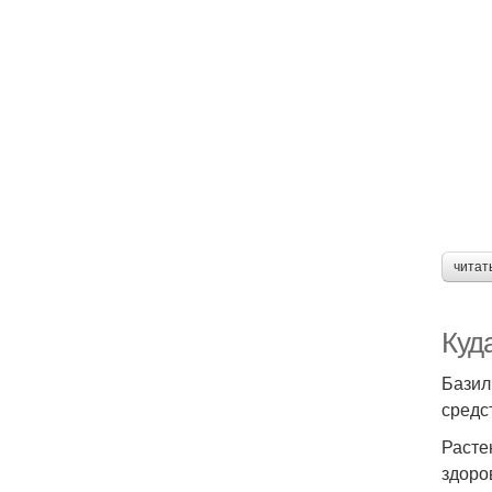
читат
Куд
Базил
средс
Расте
здоро