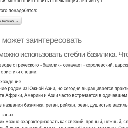
ния можно приготовить освежающий летний суп.
того понадобятся:
ь дальше →
 может заинтересовать
можно использовать стебли базилика. Чт
еводе с греческого «базилик» означает «королевский, царс
теристики специи:
схождение
ние родом из Южной Азии, но сегодня выращивается практич
те Африки, Америки и Азии часто встречается в одичавшем
е названия базилика: реган, рейхан, реан, душистые василь
и запах
ик можно охарактеризовать как свежий, пряный, нежный, сл