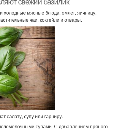
вляют свежий базилик
 и холодные мясные блюда, омлет, яичницу,
растительные чаи, коктейли и отвары.
т салату, супу или гарниру.
кисломолочными супами. С добавлением пряного