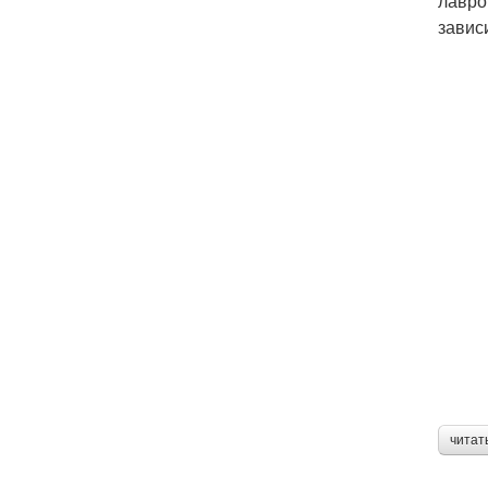
лавро
завис
читат