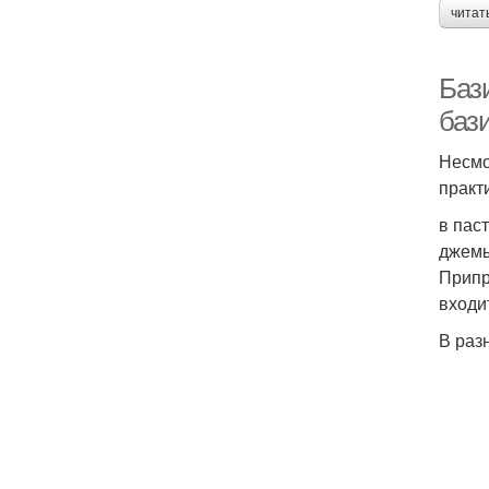
читат
Баз
баз
Несмо
практ
в пас
джем
Припр
входи
В раз