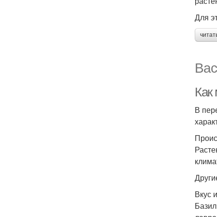
расте
Для э
читат
Вас
Как 
В пер
харак
Прои
Расте
клима
Други
Вкус 
Базил