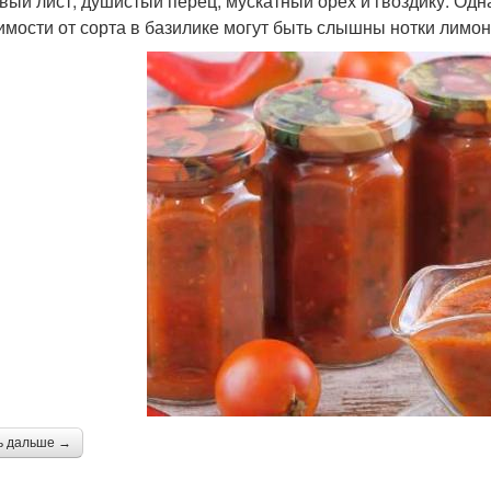
вый лист, душистый перец, мускатный орех и гвоздику. Одна
имости от сорта в базилике могут быть слышны нотки лимона
ь дальше →