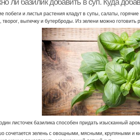
но ли базилик добавить в суп. Куда доба
е побеги и листья растения кладут в супы, салаты, горячие
, творог, выпечку и бутерброды. Из зелени можно готовить 
один листочек базилика способен придать изысканный арома
о сочетается зелень с овощными, мясными, крупяными и 