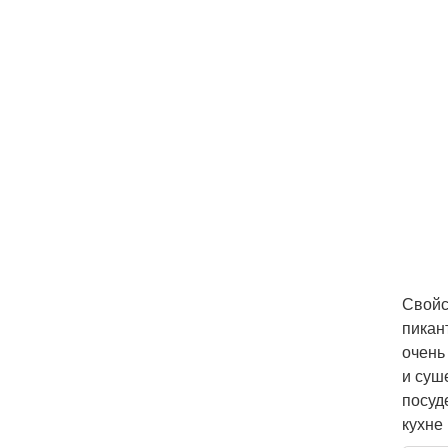
Свойс
пикан
очень
и суш
посуд
кухне