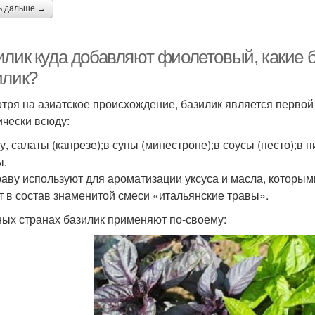
ь дальше →
илик куда добавляют фиолетовый, какие 
илик?
тря на азиатское происхождение, базилик является первой
ически всюду:
ту, салаты (капрезе);в супы (минестроне);в соусы (песто);в
ы.
аву используют для ароматизации уксуса и масла, которым
т в состав знаменитой смеси «итальянские травы».
ных странах базилик применяют по-своему: