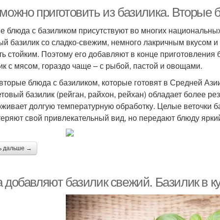
 можно приготовить из базилика. Вторые 
е блюда с базиликом присутствуют во многих национальных
ый базилик со сладко-свежим, немного лакричным вкусом и 
ть стойким. Поэтому его добавляют в конце приготовления 
ик с мясом, гораздо чаще – с рыбой, пастой и овощами.
 вторые блюда с базиликом, которые готовят в Средней Ази
товый базилик (рейган, райхон, рейхан) обладает более ре
живает долгую температурную обработку. Целые веточки 
 теряют свой привлекательный вид, но передают блюду ярки
ь дальше →
а добавляют базилик свежий. Базилик