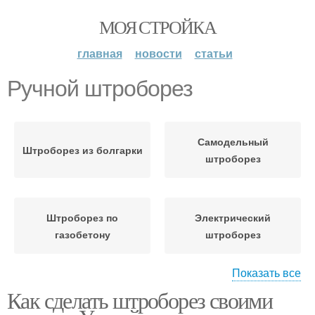
МОЯ СТРОЙКА
главная
новости
статьи
Ручной штроборез
Самодельный
Штроборез из болгарки
штроборез
Штроборез по
Электрический
газобетону
штроборез
Показать все
Как сделать штроборез своими
Штроборез для
Штроборез для
газобетона
штукатурки