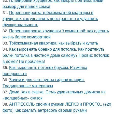
30.
Планировки хрущевок: как выбрать оптимальный
размер для вашей семьи
31.
Перепланировка трёхкомнатной квартиры в
хрущевке: как увеличить пространство и улучшить
функциональность
32.
Перепланировка хрущевки 3 комнатной: как сделать
жизнь более комфортной
33.
Трёхкомнатная квартира: как выбрать и купить
34.
Как выровнять бревно для потолка. Как подтянуть
балки потолка в частном доме самому? Провис потолок
в доме? Не проблема!
35.
Как выровнять потолок брусом. Разметка
поверхности
36.
Зачем и для чего нужна гидроизоляция.
Традиционные материалы
37.
Дома, как в сказке. Семь удивительных домиков из
«волшебных» сказок
38.
АНТРЕСОЛЬ своими руками ЛЕГКО и ПРОСТО.. (+20
фото) Как сделать антресоль своими руками