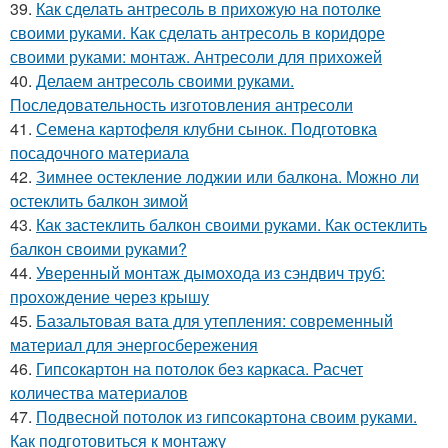
39.
Как сделать антресоль в прихожую на потолке
своими руками. Как сделать антресоль в коридоре
своими руками: монтаж. Антресоли для прихожей
40.
Делаем антресоль своими руками.
Последовательность изготовления антресоли
41.
Семена картофеля клубни сынок. Подготовка
посадочного материала
42.
Зимнее остекление лоджии или балкона. Можно ли
остеклить балкон зимой
43.
Как застеклить балкон своими руками. Как остеклить
балкон своими руками?
44.
Уверенный монтаж дымохода из сэндвич труб:
прохождение через крышу
45.
Базальтовая вата для утепления: современный
материал для энергосбережения
46.
Гипсокартон на потолок без каркаса. Расчет
количества материалов
47.
Подвесной потолок из гипсокартона своим руками.
Как подготовиться к монтажу