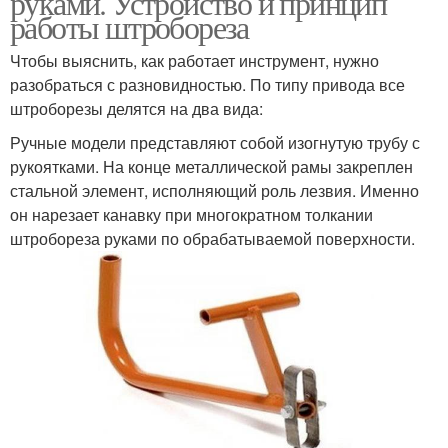
руками. Устройство и принцип
работы штробореза
Чтобы выяснить, как работает инструмент, нужно
разобраться с разновидностью. По типу привода все
Штроборез по бетону
Кожух для штробореза
штроборезы делятся на два вида:
Ручные модели представляют собой изогнутую трубу с
рукоятками. На конце металлической рамы закреплен
стальной элемент, исполняющий роль лезвия. Именно
Штроборез на болгарку
Ручной инструмент
он нарезает канавку при многократном толкании
штробореза руками по обрабатываемой поверхности.
Штроборезы для
Ручные штроборезы
газобетона
Штроборез для
Ручной рубанок
газоблока