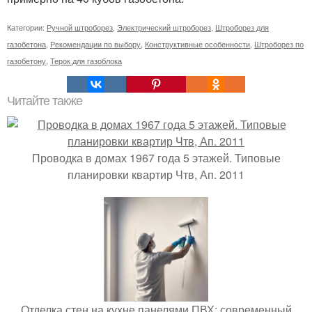
Категории:
Ручной штроборез
,
Электрический штроборез
,
Штроборез для
газобетона
,
Рекомендации по выбору
,
Конструктивные особенности
,
Штроборез по
газобетону
,
Терок для газоблока
Читайте также
Проводка в домах 1967 года 5 этажей. Типовые
планировки квартир Чтв, Ап. 2011
Отделка стен на кухне панелями ПВХ: современный