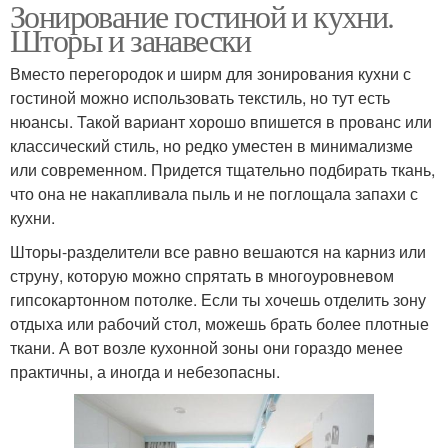
Зонирование гостиной и кухни.
Решения с интересными
Реечные перегородки
Шторы и занавески
перегородками
Вместо перегородок и ширм для зонирования кухни с
гостиной можно использовать текстиль, но тут есть
Перегородка между
Перегородка между
нюансы. Такой вариант хорошо впишется в прованс или
кухней
гостиной и
классический стиль, но редко уместен в минимализме
или современном. Придется тщательно подбирать ткань,
что она не накапливала пыль и не поглощала запахи с
кухни.
Необычные
Красивые перегородки
перегородки
Шторы-разделители все равно вешаются на карниз или
струну, которую можно спрятать в многоуровневом
гипсокартонном потолке. Если ты хочешь отделить зону
отдыха или рабочий стол, можешь брать более плотные
Кухня-студия с
Декоративные
ткани. А вот возле кухонной зоны они гораздо менее
перегородкой
перегородки
практичны, а иногда и небезопасны.
Перегородки для