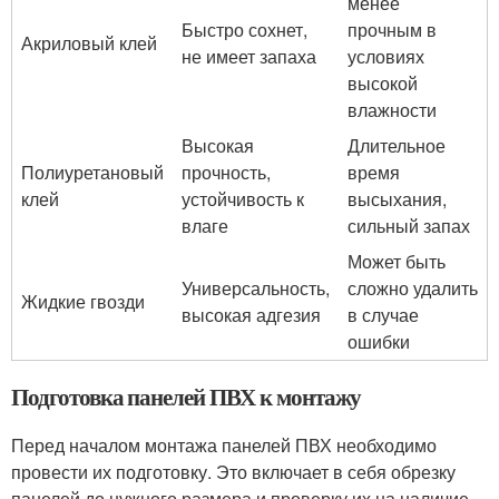
менее
Быстро сохнет,
прочным в
Акриловый клей
не имеет запаха
условиях
высокой
влажности
Высокая
Длительное
Полиуретановый
прочность,
время
клей
устойчивость к
высыхания,
влаге
сильный запах
Может быть
Универсальность,
сложно удалить
Жидкие гвозди
высокая адгезия
в случае
ошибки
Подготовка панелей ПВХ к монтажу
Перед началом монтажа панелей ПВХ необходимо
провести их подготовку. Это включает в себя обрезку
панелей до нужного размера и проверку их на наличие