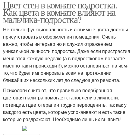
Цвет стен в комнате подростка.
Комната для мальчика-
Детская комната
Как цвета в комнате влияют на
подростка
мальчика-подростка?
Не только функциональность и любимые цвета должны
присутствовать в оформлении помещения. Очень
Комнаты для мальчика
Комнаты для девочке
важно, чтобы интерьер но и служил отражением
уникальной личности подростка. Даже если пристрастия
меняются каждую неделю (а в подростковом возрасте
именно так и происходит!), можно остановиться на чем-
Детские комнаты
Комнаты для девочек
то, что будет импонировать всем на протяжении
ближайших нескольких лет до следующего ремонта.
Психологи считают, что правильно подобранная
цветовая палитра помогает становлению личности:
Комнаты для девочки
Комнаты в хрущевке
потенциал цветотерапии трудно переоценить, так как у
каждого есть цвета, которые успокаивают и есть такие,
которые раздражают. Необходимо лишь их выявить!