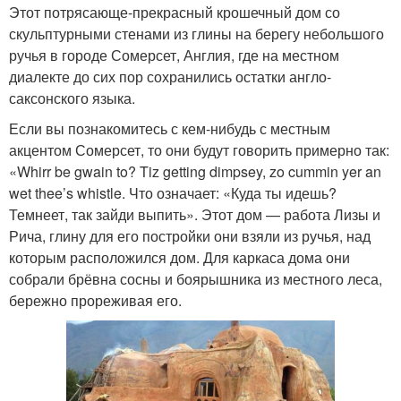
Этот потрясающе-прекрасный крошечный дом со
скульптурными стенами из глины на берегу небольшого
ручья в городе Сомерсет, Англия, где на местном
диалекте до сих пор сохранились остатки англо-
саксонского языка.
Если вы познакомитесь с кем-нибудь с местным
акцентом Сомерсет, то они будут говорить примерно так:
«Whirr be gwain to? Tiz getting dimpsey, zo cummin yer an
wet thee’s whistle. Что означает: «Куда ты идешь?
Темнеет, так зайди выпить». Этот дом — работа Лизы и
Рича, глину для его постройки они взяли из ручья, над
которым расположился дом. Для каркаса дома они
собрали брёвна сосны и боярышника из местного леса,
бережно прореживая его.