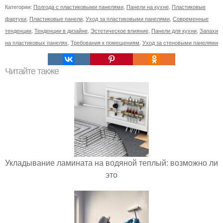
Категории:
Полгода с пластиковыми панелями
,
Панели на кухне
,
Пластиковые
фартуки
,
Пластиковые панели
,
Уход за пластиковыми панелями
,
Современные
тенденции
,
Тенденции в дизайне
,
Эстетическое влияние
,
Панели для кухни
,
Запахи
на пластиковых панелях
,
Требования к помещениям
,
Уход за стеновыми панелями
Читайте также
Укладывание ламината на водяной теплый: возможно ли
это