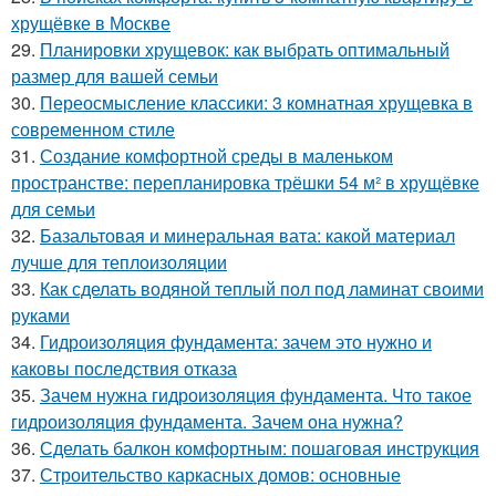
хрущёвке в Москве
29.
Планировки хрущевок: как выбрать оптимальный
размер для вашей семьи
30.
Переосмысление классики: 3 комнатная хрущевка в
современном стиле
31.
Создание комфортной среды в маленьком
пространстве: перепланировка трёшки 54 м² в хрущёвке
для семьи
32.
Базальтовая и минеральная вата: какой материал
лучше для теплоизоляции
33.
Как сделать водяной теплый пол под ламинат своими
руками
34.
Гидроизоляция фундамента: зачем это нужно и
каковы последствия отказа
35.
Зачем нужна гидроизоляция фундамента. Что такое
гидроизоляция фундамента. Зачем она нужна?
36.
Сделать балкон комфортным: пошаговая инструкция
37.
Строительство каркасных домов: основные