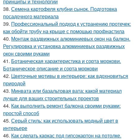
принципы и технологии
38.
Семена картофеля клубни сынок. Подготовка
посадочного материала
39.
Профессиональный подход к устранению протечек:
как обойти трубу на крыше с помощью профнастила
40.
Монтаж раздвижных алюминиевых окон на балкон.
Регулировка и установка алюминиевых раздвижных
окон своими руками
41.
Ботаническая характеристика и сорта моркови.
Ботаническое описание и сорта моркови
42.
Цветочные мотивы в интерьере: как вдохновиться
природой
43.
Минвата или базальтовая вата: какой материал
лучше для ваших строительных проектов
44.
Как выполнить ремонт балкона своими руками:
простой способ
45.
Серый стиль: как использовать модный цвет в
интерьере
46.
Как сделать каркас под гипсокартон на потолке.