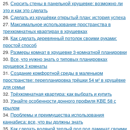
25.
Сносить стены в панельной хрущевке: возможно ли
это и как это сделать
26.
Сделать из хрущёвки открытый план: история успеха
27.
Максимальное использование пространства в
трехкомнатных квартирах в хрущевках
28.
Как сделать деревянный потолок своими руками:
простой способ
29.
Размеры комнат в хрущевке 3-комнатной планировки
30.
Все, что нужно знать о типовых планировках
хрущевок 3 комнаты
31.
Создание комфортной среды в маленьком
пространстве: перепланировка трёшки 54 м² в хрущёвке
для семьи
32.
Трёхкомнатная квартира: как выбрать и купить
33.
Узнайте особенности донного профиля KBE 58 с
крылом
34.
Проблемы и преимущества использования
каннабиса: все, что вы должны знать
35.
Как сделать водяной теплый пол под ламинат своими