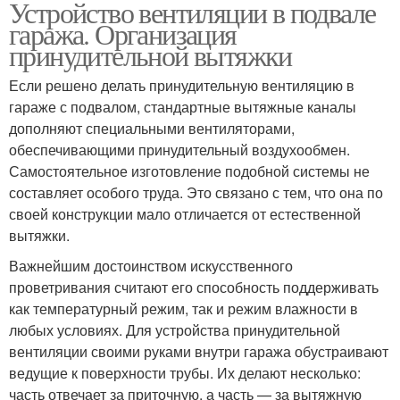
Устройство вентиляции в подвале
гаража. Организация
принудительной вытяжки
Погреба в частном доме
Современный погреб
Если решено делать принудительную вентиляцию в
гараже с подвалом, стандартные вытяжные каналы
дополняют специальными вентиляторами,
обеспечивающими принудительный воздухообмен.
Погреб на даче
Погреб под террасой
Самостоятельное изготовление подобной системы не
составляет особого труда. Это связано с тем, что она по
своей конструкции мало отличается от естественной
вытяжки.
Погреб из кирпича
Погреб под домом
Важнейшим достоинством искусственного
проветривания считают его способность поддерживать
как температурный режим, так и режим влажности в
любых условиях. Для устройства принудительной
вентиляции своими руками внутри гаража обустраивают
ведущие к поверхности трубы. Их делают несколько:
часть отвечает за приточную, а часть — за вытяжную