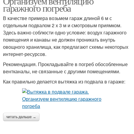
Организуем вентиляцию
гаражного погреба
В качестве примера возьмем гараж длиной 6 м с
отдельным подвалом 2 х 3 м и смотровым приямком.
Вентиляция в гараже
Погреб в гараже
Здесь важно соблюсти одно условие: воздух гаражного
помещения и канавы не должен проникать внутрь
овощного хранилища, как предлагают схемы некоторых
интернет-ресурсов.
Принудительная
Вентиляция в подвале
вентиляция
Рекомендация. Прокладывайте в погреб обособленные
вентканалы, не связанные с другими помещениями.
Как правильно делается вытяжка из подвала в гараже:
Гараж с погребом
Погреба в доме
читать дальше →
Глубокозаглубленный
Погреб в доме
погреб