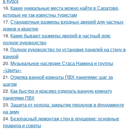
в Курск
16.
Какие уникальные места можно найти в Саратове,
которые не так известны туристам
17.
Стандартные размеры входных дверей для частных
домов и квартир
18.
Какие бывают размеры дверей в частный дом:
полное руководство
19.
Полное руководство по установке панелей на стену в
ванной
20.
Музыкальное наследие Стаса Намина и группы
«Цветы»
21.
Отделка ванной комнаты ПВХ панелями: шаг за
шагом
22.
Как быстро и красиво отделать ванную комнату
панелями ПВХ
23.
Защита от холода: закрытие продухов в фундаменте
на зиму
24.
Безопасный демонтаж стен в хрущевке: основные
правила и советы