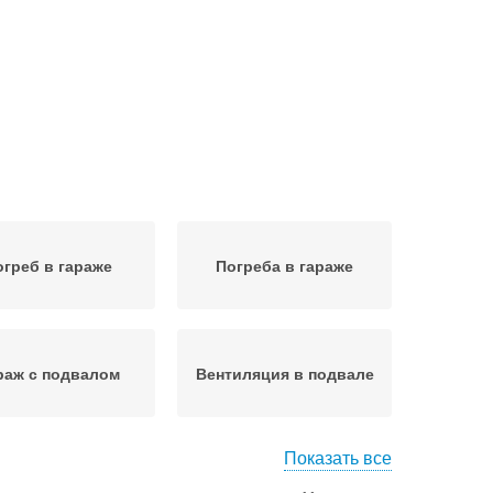
огреб в гараже
Погреба в гараже
раж с подвалом
Вентиляция в подвале
Показать все
раж с погребом