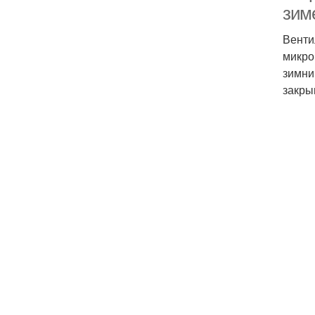
зим
Венти
микро
зимни
закры