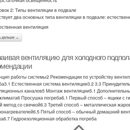
достаточная освещенность
овок 2: Типы вентиляции в подвале
твует два основных типа вентиляции в подвале: естествен
тественная вентиляция
ь дальше →
раивая вентиляцию для холодного подпол
омендации
нцип работы системы2 Рекомендации по устройству вентил
ба3.1 Естественная система вентиляции3.2 3.3 Принудител
ляционных каналов5 Монтаж вентиляции5.1 Дополнительны
климата6 Просушка погреба6.1 Первый способ – ящики с г
й метод со свечкой6.3 Третий способ – металлическая жаро
ронагревателей6.5 Пятый способ – обычный домашний вент
ка6.7 Гидроизоляционная обработка погреба