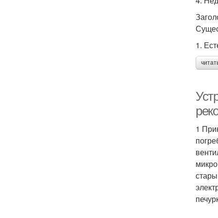
4. Не
Загол
Сущес
1. Ес
читат
Уст
рек
1 При
погре
венти
микро
стары
элект
печур