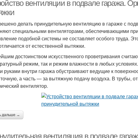
вентиляция
вентиляция
ройство вентиляции в подвале гаража. О
яжки
решено делать принудительную вентиляцию в гараже с по
няют специальными вентиляторами, обеспечивающими при
овление подобной системы не составляет особого труда. Это
отличается от естественной вытяжки.
йшим достоинством искусственного проветривания считают
ратурный режим, так и режим влажности в любых условиях.
и руками внутри гаража обустраивают ведущие к поверхност
иточную, а часть — за вытяжную подачу воздуха. В трубы, 
рический вентилятор.
ь дальше →
нудительная вентиляция в подвале гараж