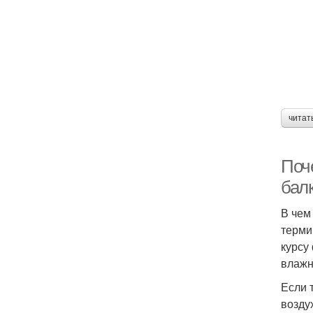
читат
Поче
бал
В чем
терми
курсу
влажн
Если 
возду