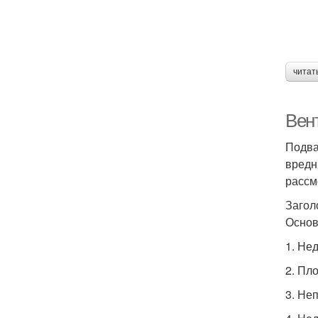
читат
Вен
Подва
вредн
рассм
Загол
Основ
1. Не
2. Пл
3. Не