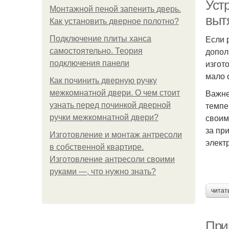
Уст
Монтажной пеной запенить дверь.
выт
Как установить дверное полотно?
Если 
Подключение плиты ханса
допол
самостоятельно. Теория
изгот
подключения панели
мало 
Как починить дверную ручку
Важне
межкомнатной двери. О чем стоит
темпе
узнать перед починкой дверной
своим
ручки межкомнатной двери?
за пр
Изготовление и монтаж антресоли
элект
в собственной квартире.
Изготовление антресоли своими
руками —, что нужно знать?
читат
При