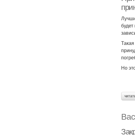
при
Лучши
будет
завис
Такая
прину
погре
Но эт
читат
Вас
Зак