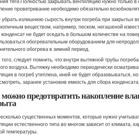
ния тяги.Полностью закрывать вентиляцию нужно только в 
ление проветривание необходимо обязательно возобновлят
 убрать излишнюю сырость внутри погреба при закрытых ве
скопичным веществом, например, песком, негашеной известь
, конденсат не будет оседать в большом количестве на пов
льзоваться обогревательным оборудованием для непродо
нительного обогрева в зимний период.
 того, следует помнить, что внутри вытяжной трубы погреба
ого воздуха. Вытяжку необходимо периодически осматрива
ляция в погреб утеплена, иней не будет образовываться, но
смотреть, заранее установив емкость для сбора конденсата
 можно предотвратить накопление влаг
рыта
несколько существенных моментов, которые нужно учитыва
ляции естественного типа во многом зависит от климата, ха
ой температуры.