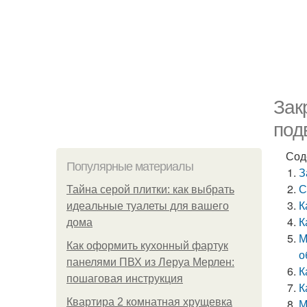
Зак
под
Сод
Популярные материалы
З
С
Тайна серой плитки: как выбрать
К
идеальные туалеты для вашего
К
дома
М
Как оформить кухонный фартук
о
панелями ПВХ из Леруа Мерлен:
К
пошаговая инструкция
К
Квартира 2 комнатная хрущевка
М