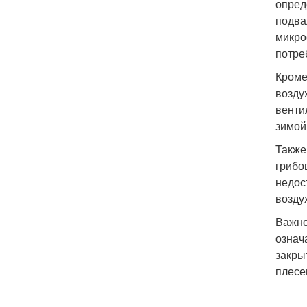
опред
подва
микро
потре
Кроме
возду
венти
зимой
Также
грибо
недос
возду
Важно
означ
закры
плесе