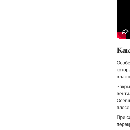
Как
Особе
котор
влажн
Закры
венти
Осевш
плесе
При с
перек