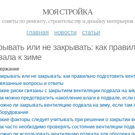
МОЯ СТРОЙКА
советы по ремонту, строительству и дизайну интерьеров
главная
новости
статьи
рывать или не закрывать: как прави
вала к зиме
ержание
акрывать или не закрывать: как правильно подготовить вен
вязанные вопросы и ответы
акие риски связаны с закрытием вентиляции подвала на зи
ак можно предотвратить накопление влаги в подвале, если
ожно ли закрывать вентиляцию подвала на зиму, если там 
борудование
акие факторы следует учитывать при решении о закрытии в
ак часто необходимо проверять состояние вентиляции подв
ожно ли использовать вентиляцию подвала для обогрева 