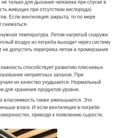
не только для дыхания человека при спуске в
сть живущих при отсутствии кислорода)
в. Если вентиляция закрыта, то по мере
т снижаться.
 нужная температура. Летом нагретый снаружи
теплый воздух из погреба выходит через систему
т не допустить перегрева летом и промерзания
влажность способствует развитию плесневых
бразование неприятных запахов. При
лучаях их качество ухудшается. Нормальный
м для хранения продуктов уровне.
о влагоемкость также уменьшается. Это
меньше влаги. И если вентиляция в погребе
поверхностях, приводя к появлению сырости,