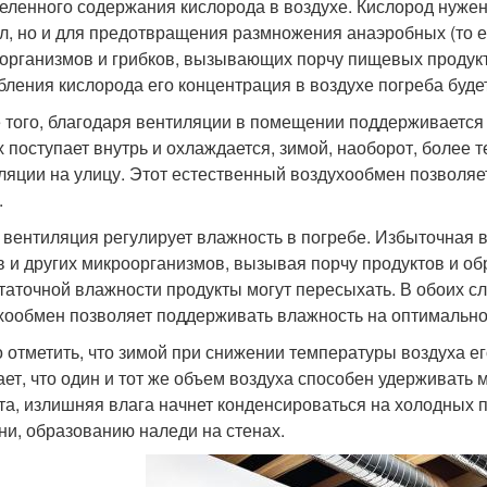
еленного содержания кислорода в воздухе. Кислород нужен 
л, но и для предотвращения размножения анаэробных (то е
организмов и грибков, вызывающих порчу пищевых продукто
бления кислорода его концентрация в воздухе погреба буде
 того, благодаря вентиляции в помещении поддерживается
х поступает внутрь и охлаждается, зимой, наоборот, более 
ляции на улицу. Этот естественный воздухообмен позволяе
.
 вентиляция регулирует влажность в погребе. Избыточная 
в и других микроорганизмов, вызывая порчу продуктов и о
таточной влажности продукты могут пересыхать. В обоих с
хообмен позволяет поддерживать влажность на оптимально
 отметить, что зимой при снижении температуры воздуха ег
ает, что один и тот же объем воздуха способен удерживать 
та, излишняя влага начнет конденсироваться на холодных 
ни, образованию наледи на стенах.