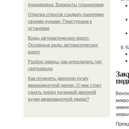
планировка. Варианты планировки
Отделка откосов сэндвич панелями
своими руками. Приступаем к
установке
Виды автоматических ворот.
Основные виды автоматических
К
ворот
Разбор лампы: как определить тип
светодиода
Зак
под
Как починить дверную ручку
межкомнатной двери. О чем стоит
узнать перед починкой дверной
Венти
ручки межкомнатной двери?
микро
зимни
закры
Прежд