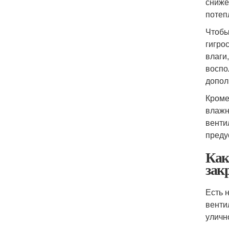
сниже
потеп
Чтобы
гигро
влаги
воспо
допол
Кроме
влажн
венти
преду
Как
зак
Есть 
венти
уличн