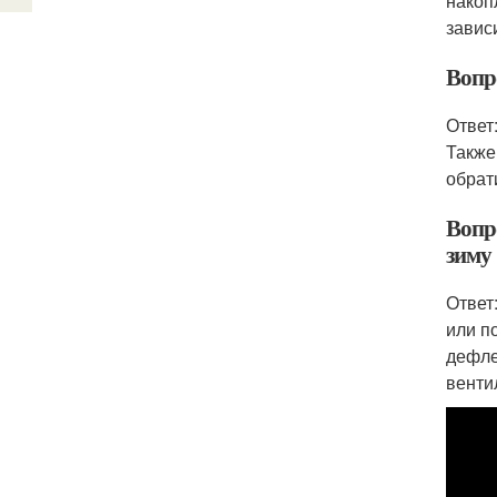
накоп
завис
Вопр
Ответ
Также
обрат
Вопр
зиму
Ответ
или п
дефле
венти