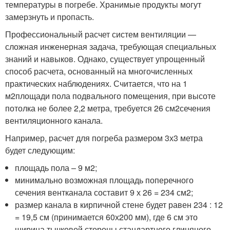
температуры в погребе. Хранимые продукты могут
замерзнуть и пропасть.
Профессиональный расчет систем вентиляции —
сложная инженерная задача, требующая специальных
знаний и навыков. Однако, существует упрощенный
способ расчета, основанный на многочисленных
практических наблюдениях. Считается, что на 1
м
2
площади пола подвального помещения, при высоте
потолка не более 2,2 метра, требуется 26 см
2
сечения
вентиляционного канала.
Например, расчет для погреба размером 3х3 метра
будет следующим:
площадь пола – 9 м
2
;
минимально возможная площадь поперечного
сечения вентканала составит 9 х 26 = 234 см
2
;
размер канала в кирпичной стене будет равен 234 : 12
= 19,5 см (принимается 60х200 мм), где 6 см это
ширина тычковой стороны стандартного глиняного