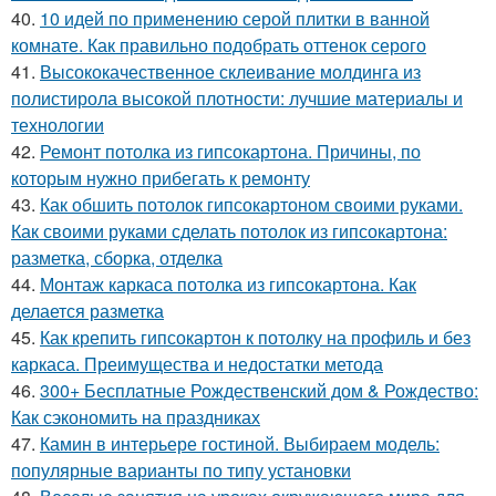
40.
10 идей по применению серой плитки в ванной
комнате. Как правильно подобрать оттенок серого
41.
Высококачественное склеивание молдинга из
полистирола высокой плотности: лучшие материалы и
технологии
42.
Ремонт потолка из гипсокартона. Причины, по
которым нужно прибегать к ремонту
43.
Как обшить потолок гипсокартоном своими руками.
Как своими руками сделать потолок из гипсокартона:
разметка, сборка, отделка
44.
Монтаж каркаса потолка из гипсокартона. Как
делается разметка
45.
Как крепить гипсокартон к потолку на профиль и без
каркаса. Преимущества и недостатки метода
46.
300+ Бесплатные Рождественский дом & Рождество:
Как сэкономить на праздниках
47.
Камин в интерьере гостиной. Выбираем модель:
популярные варианты по типу установки