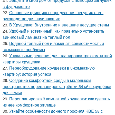
21.
Защитите свой дом от продухов с помощью заглушек
в фундаменте
22.
Основные принципы определения несущих стен:
руководство для начинающих
23.
В Хрущевке: Внутренние и внешние несущие стены
24.
Удобный и эстетичный: как правильно установить
виниловый ламинат на теплый пол
25.
Водяной теплый пол и ламинат: совместимость и
возможные проблемы
26.
Уникальные решения для планировки трехкомнатной
квартиры хрущевка
27.
Переоборудование хрущевки в 3-комнатную
квартиру: история успеха
28.
Создание комфортной среды в маленьком
пространстве: перепланировка трёшки 54 м² в хрущёвке
для семьи
29.
Перепланировка 3 комнатной хрущевки: как сделать
из нее комфортное жилище
30.
Узнайте особенности донного профиля KBE 58 с