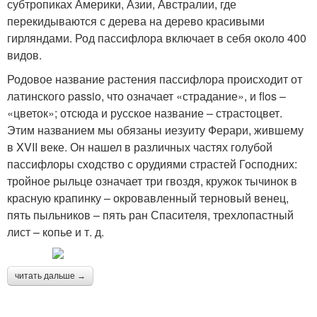
субтропиках Америки, Азии, Австралии, где
перекидываются с дерева на дерево красивыми
гирляндами. Род пассифлора включает в себя около 400
видов.
Родовое название растения пассифлора происходит от
латинского passio, что означает «страдание», и flos –
«цветок»; отсюда и русское название – страстоцвет.
Этим названием мы обязаны иезуиту Ферари, жившему
в XVII веке. Он нашел в различных частях голубой
пассифлоры сходство с орудиями страстей Господних:
тройное рыльце означает три гвоздя, кружок тычинок в
красную крапинку – окровавленный терновый венец,
пять пыльников – пять ран Спасителя, трехлопастный
лист – копье и т. д.
читать дальше →