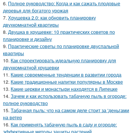
6.
Полное руководство: Когда и как сажать плодовые
деревья для богатого урожая
7.
Хрущевка 2.0: как обновить планировку
двухкомнатной квартиры
8.
Двушка в хрущевке: 10 практических советов по
планировке и дизайну
9.
Практические советы по планировке двуспальной
квартиры
10.
Как спроектировать идеальную планировку для
двухкомнатной хрущевки
11.
Какие современные тенденции в развитии города
12.
Какие традиционные напитки популярны в Москве
13.
Какие церкви и монастыри находятся в Липецке
14.
Зачем и как использовать табачную пыль в огороде:
полное руководство
15.
Табачная пыль: что на самом деле стоит за 'деньгами
на ветер
16.
Как применять табачную пыль в саду и огороде:
эффективные методы защиты растений