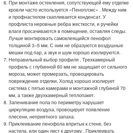
При монтаже остекления, сопутствующей ему отделке
кровли часто используется «Пеноплэкс» . Между ним
и профнастилом скапливается конденсат. У
профлиста неровные ребра жесткости, и ручейки
влаги просачиваются в помещение, оставляя следы.
Лучше монтировать самоклеящийся пенофол
толщиной 3–5 мм. С ним не образуются воздушные
мешки под пар, а звук и шум хорошо изолируются.
Неправильный выбор профиля . Трехкамерный
профиль с глубинной 60 мм не защищает от сильного
мороза, может промерзать, провоцировать
повреждение отделки. Холод хорошо изолирует
система с пятью камерами и монтажной глубиной 70
мм, а также двухкамерный теплопакет.
Запенивание пола по периметру нарушает
циркуляцию воздуха, провоцирует появление
плесени, неприятного запаха.
Приклеивание пенофола впритык к стене, без
настила, или один лист к другому . Приклеивать