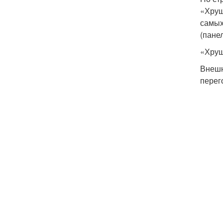
«Хрущ
самых
(пане
«Хрущ
Внешн
перег