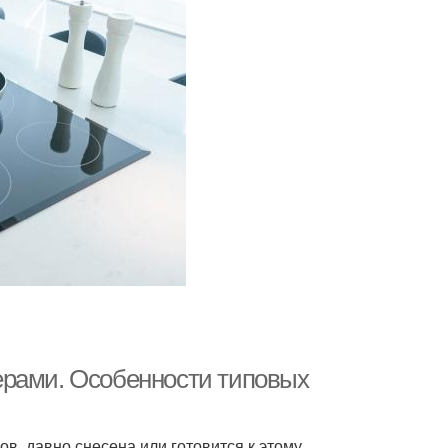
ерами. Особенности типовых
ов, давно снесена или готовится к этому.