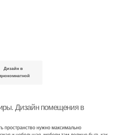
Дизайн в
днокомнатной
квартире
тиры. Дизайн помещения в
ть пространство нужно максимально
узкая и небольшая, мебели там должно быть как