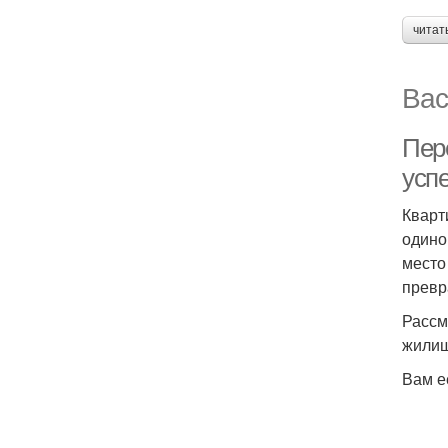
читат
Вас
Пер
усп
Кварт
одино
место
превр
Рассм
жилищ
Вам е