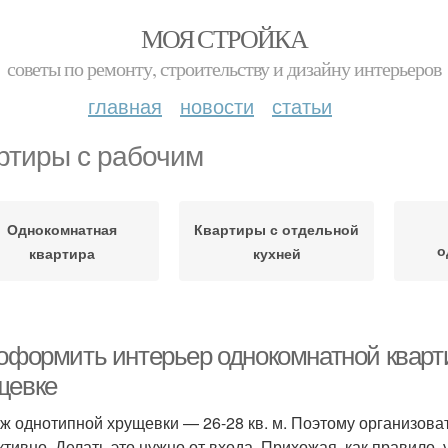
МОЯ СТРОЙКА
советы по ремонту, строительству и дизайну интерьеров
главная
новости
статьи
ртиры с рабочим
Однокомнатная
Квартиры с отдельной
о
квартира
кухней
 оформить интерьер однокомнатной квар
щевке
ж однотипной хрущевки — 26-28 кв. м. Поэтому организова
тивно. Делать это нужно от входа. Прихожая, как правило, 