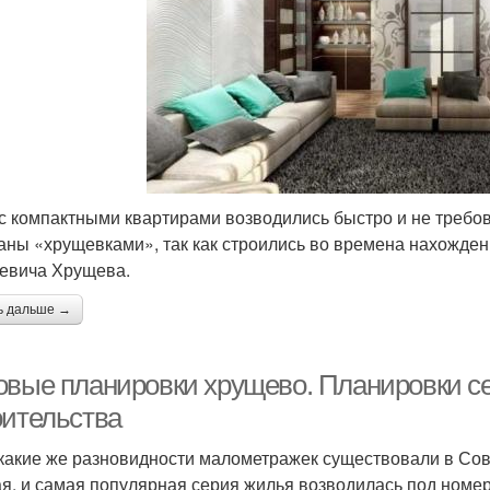
с компактными квартирами возводились быстро и не требо
аны «хрущевками», так как строились во времена нахожден
евича Хрущева.
ь дальше →
овые планировки хрущево. Планировки се
оительства
 какие же разновидности малометражек существовали в Сов
я, и самая популярная серия жилья возводилась под номер