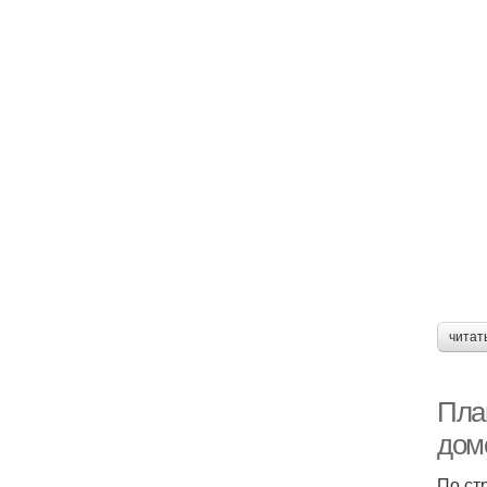
читат
Пла
домо
По ст