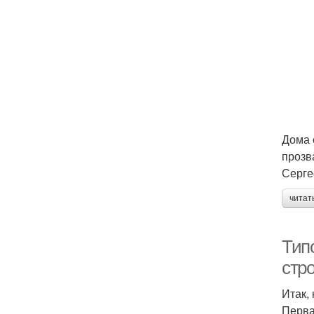
Дома 
прозв
Серге
читат
Тип
стр
Итак,
Перва