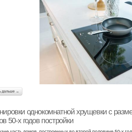
ь дальше →
нировки однокомнатной хрущевки с разм
в 50-х годов постройки
ране часть домов, построенных во второй половине 50-х год