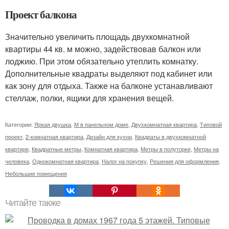
Проект балкона
Значительно увеличить площадь двухкомнатной
квартиры 44 кв. м можно, задействовав балкон или
лоджию. При этом обязательно утеплить комнатку.
Дополнительные квадраты выделяют под кабинет или
как зону для отдыха. Также на балконе устанавливают
стеллаж, полки, ящики для хранения вещей.
Категории:
Яркая двушка
,
М в панельном доме
,
Двухкомнатная квартира
,
Типовой
проект
,
2-комнатная квартира
,
Дизайн для кухни
,
Квадраты в двухкомнатной
квартире
,
Квадратные метры
,
Комнатная квартира
,
Метры в полуторке
,
Метры на
человека
,
Однокомнатная квартира
,
Налог на покупку
,
Решения для оформления
,
Небольшие помещения
Читайте также